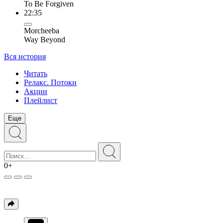
To Be Forgiven
22:35
Morcheeba
Way Beyond
Вся история
Читать
Релакс. Потоки
Акции
Плейлист
Еще
0+