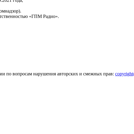
2021 года,
омнадзор).
тственностью «ГПМ Радио».
зии по вопросам нарушения авторских и смежных прав:
copyrigh