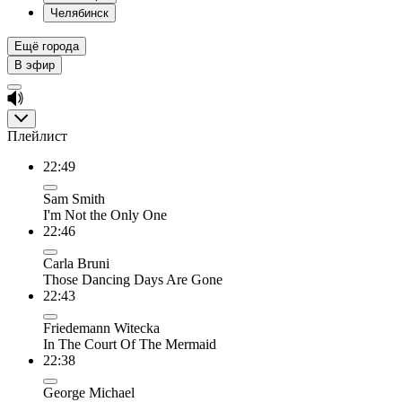
Челябинск
Ещё города
В эфир
Плейлист
22:49
Sam Smith
I'm Not the Only One
22:46
Carla Bruni
Those Dancing Days Are Gone
22:43
Friedemann Witecka
In The Court Of The Mermaid
22:38
George Michael