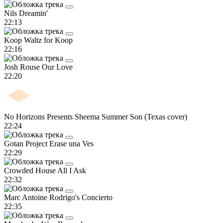
Nils
Dreamin'
22:13
Koop
Waltz for Koop
22:16
Josh Rouse
Our Love
22:20
No Horizons Presents Sheema
Summer Son (Texas cover)
22:24
Gotan Project
Erase una Ves
22:29
Crowded House
All I Ask
22:32
Marc Antoine
Rodrigo's Concierto
22:35