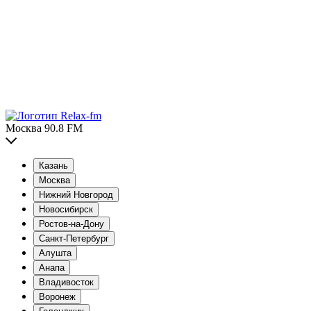
Москва 90.8 FM
Казань
Москва
Нижний Новгород
Новосибирск
Ростов-на-Дону
Санкт-Петербург
Алушта
Анапа
Владивосток
Воронеж