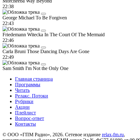
Morcheeba
Way Beyond
22:38
George Michael
To Be Forgiven
22:43
Friedemann Witecka
In The Court Of The Mermaid
22:46
Carla Bruni
Those Dancing Days Are Gone
22:49
Sam Smith
I'm Not the Only One
Главная страница
Программы
Читать
Релакс. Потоки
Рубрики
Акции
Плейлист
Вопрос-ответ
Контакты
© ООО «ГПМ Радио», 2026. Сетевое издание
relax-fm.ru
,