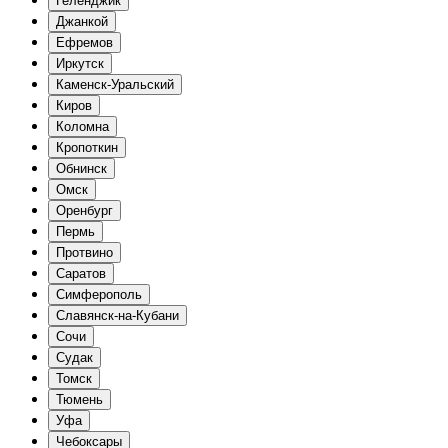
Геленджик
Джанкой
Ефремов
Иркутск
Каменск-Уральский
Киров
Коломна
Кропоткин
Обнинск
Омск
Оренбург
Пермь
Протвино
Саратов
Симферополь
Славянск-на-Кубани
Сочи
Судак
Томск
Тюмень
Уфа
Чебоксары