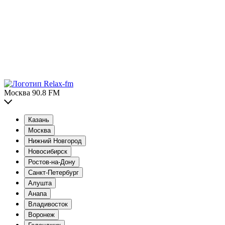
Москва 90.8 FM
Казань
Москва
Нижний Новгород
Новосибирск
Ростов-на-Дону
Санкт-Петербург
Алушта
Анапа
Владивосток
Воронеж