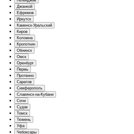
Геленджик
Джанкой
Ефремов
Иркутск
Каменск-Уральский
Киров
Коломна
Кропоткин
Обнинск
Омск
Оренбург
Пермь
Протвино
Саратов
Симферополь
Славянск-на-Кубани
Сочи
Судак
Томск
Тюмень
Уфа
Чебоксары