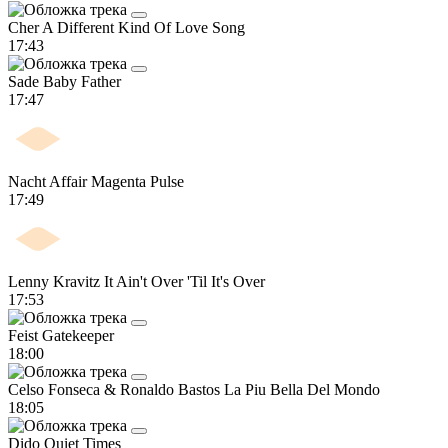
Cher
A Different Kind Of Love Song
17:43
Sade
Baby Father
17:47
Nacht Affair
Magenta Pulse
17:49
Lenny Kravitz
It Ain't Over 'Til It's Over
17:53
Feist
Gatekeeper
18:00
Celso Fonseca & Ronaldo Bastos
La Piu Bella Del Mondo
18:05
Dido
Quiet Times