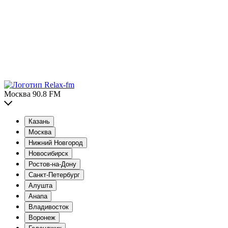
Москва 90.8 FM
Казань
Москва
Нижний Новгород
Новосибирск
Ростов-на-Дону
Санкт-Петербург
Алушта
Анапа
Владивосток
Воронеж