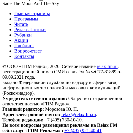
Sade
The Moon And The Sky
Главная страница
Программы
Читать
Релакс. Потоки
Рубрики
Акции
Плейлист
Вопрос-ответ
Контакты
© ООО «ГПМ Радио», 2026. Сетевое издание
relax-fm.ru
,
регистрационный номер СМИ серия Эл № ФС77-81889 от
09.09.2021 года,
выдано Федеральной службой по надзору в сфере связи,
информационных технологий и массовых коммуникаций
(Роскомнадзор).
Учредитель сетевого издания:
Общество с ограниченной
ответственностью «ГПМ Радио».
Главный редактор:
Морозова Ю. П.
Адрес электронной почты:
relax@relax-fm.ru
.
Телефон редакции:
+7 (495) 730-10-10.
По всем вопросам размещения рекламы на Relax FM
сейлз-хаус «ГПМ Реклама» :
+7 (495) 921-40-41