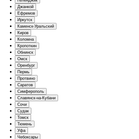
Геленджик
Джанкой
Ефремов
Иркутск
Каменск-Уральский
Киров
Коломна
Кропоткин
Обнинск
Омск
Оренбург
Пермь
Протвино
Саратов
Симферополь
Славянск-на-Кубани
Сочи
Судак
Томск
Тюмень
Уфа
Чебоксары