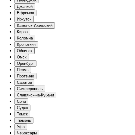
Геленджик
Джанкой
Ефремов
Иркутск
Каменск-Уральский
Киров
Коломна
Кропоткин
Обнинск
Омск
Оренбург
Пермь
Протвино
Саратов
Симферополь
Славянск-на-Кубани
Сочи
Судак
Томск
Тюмень
Уфа
Чебоксары