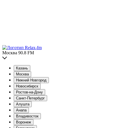
Москва 90.8 FM
Казань
Москва
Нижний Новгород
Новосибирск
Ростов-на-Дону
Санкт-Петербург
Алушта
Анапа
Владивосток
Воронеж