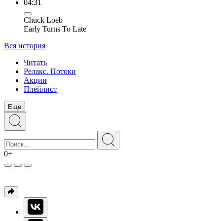
04:31
Chuck Loeb
Early Turns To Late
Вся история
Читать
Релакс. Потоки
Акции
Плейлист
Еще
0+