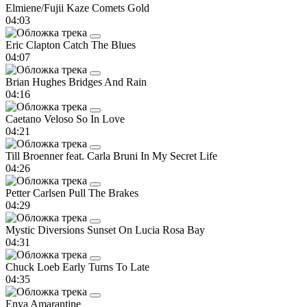
Elmiene/Fujii Kaze
Comets Gold
04:03
Eric Clapton
Catch The Blues
04:07
Brian Hughes
Bridges And Rain
04:16
Caetano Veloso
So In Love
04:21
Till Broenner feat. Carla Bruni
In My Secret Life
04:26
Petter Carlsen
Pull The Brakes
04:29
Mystic Diversions
Sunset On Lucia Rosa Bay
04:31
Chuck Loeb
Early Turns To Late
04:35
Enya
Amarantine