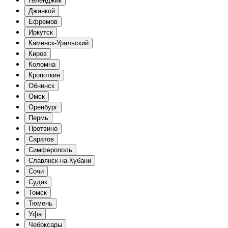
Геленджик
Джанкой
Ефремов
Иркутск
Каменск-Уральский
Киров
Коломна
Кропоткин
Обнинск
Омск
Оренбург
Пермь
Протвино
Саратов
Симферополь
Славянск-на-Кубани
Сочи
Судак
Томск
Тюмень
Уфа
Чебоксары