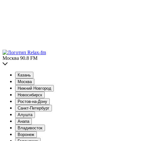
Москва 90.8 FM
Казань
Москва
Нижний Новгород
Новосибирск
Ростов-на-Дону
Санкт-Петербург
Алушта
Анапа
Владивосток
Воронеж