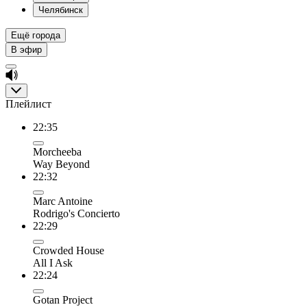
Челябинск
Ещё города
В эфир
Плейлист
22:35
Morcheeba
Way Beyond
22:32
Marc Antoine
Rodrigo's Concierto
22:29
Crowded House
All I Ask
22:24
Gotan Project