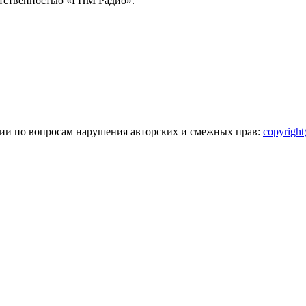
тственностью «ГПМ Радио».
зии по вопросам нарушения авторских и смежных прав:
copyrigh