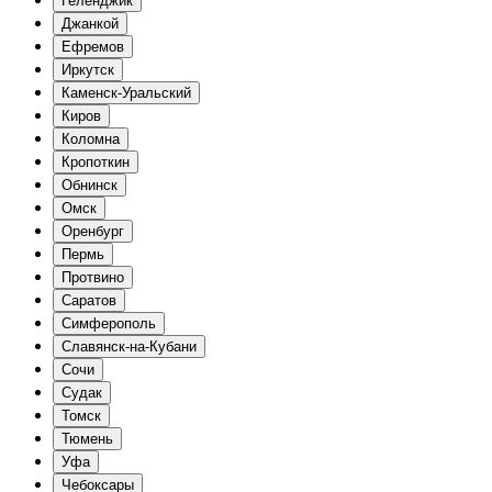
Геленджик
Джанкой
Ефремов
Иркутск
Каменск-Уральский
Киров
Коломна
Кропоткин
Обнинск
Омск
Оренбург
Пермь
Протвино
Саратов
Симферополь
Славянск-на-Кубани
Сочи
Судак
Томск
Тюмень
Уфа
Чебоксары