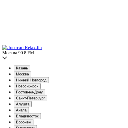
Москва 90.8 FM
Казань
Москва
Нижний Новгород
Новосибирск
Ростов-на-Дону
Санкт-Петербург
Алушта
Анапа
Владивосток
Воронеж