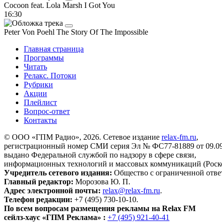
Cocoon feat. Lola Marsh
I Got You
16:30
Peter Von Poehl
The Story Of The Impossible
Главная страница
Программы
Читать
Релакс. Потоки
Рубрики
Акции
Плейлист
Вопрос-ответ
Контакты
© ООО «ГПМ Радио», 2026. Сетевое издание
relax-fm.ru
,
регистрационный номер СМИ серия Эл № ФС77-81889 от 09.09.
выдано Федеральной службой по надзору в сфере связи,
информационных технологий и массовых коммуникаций (Роск
Учредитель сетевого издания:
Общество с ограниченной отве
Главный редактор:
Морозова Ю. П.
Адрес электронной почты:
relax@relax-fm.ru
.
Телефон редакции:
+7 (495) 730-10-10.
По всем вопросам размещения рекламы на Relax FM
сейлз-хаус «ГПМ Реклама» :
+7 (495) 921-40-41