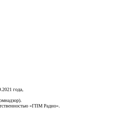
2021 года,
омнадзор).
тственностью «ГПМ Радио».