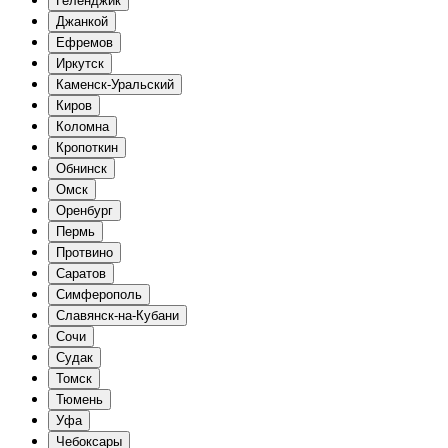
Геленджик
Джанкой
Ефремов
Иркутск
Каменск-Уральский
Киров
Коломна
Кропоткин
Обнинск
Омск
Оренбург
Пермь
Протвино
Саратов
Симферополь
Славянск-на-Кубани
Сочи
Судак
Томск
Тюмень
Уфа
Чебоксары