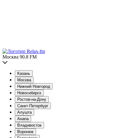
Москва 90.8 FM
Казань
Москва
Нижний Новгород
Новосибирск
Ростов-на-Дону
Санкт-Петербург
Алушта
Анапа
Владивосток
Воронеж