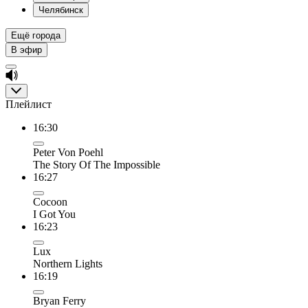
Челябинск
Ещё города
В эфир
Плейлист
16:30
Peter Von Poehl
The Story Of The Impossible
16:27
Cocoon
I Got You
16:23
Lux
Northern Lights
16:19
Bryan Ferry