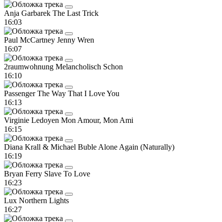
Anja Garbarek
The Last Trick
16:03
Paul McCartney
Jenny Wren
16:07
2raumwohnung
Melancholisch Schon
16:10
Passenger
The Way That I Love You
16:13
Virginie Ledoyen
Mon Amour, Mon Ami
16:15
Diana Krall & Michael Buble
Alone Again (Naturally)
16:19
Bryan Ferry
Slave To Love
16:23
Lux
Northern Lights
16:27