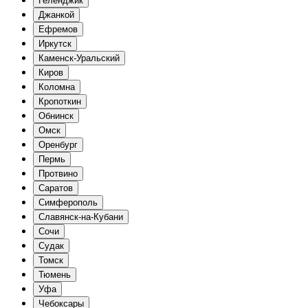
Геленджик
Джанкой
Ефремов
Иркутск
Каменск-Уральский
Киров
Коломна
Кропоткин
Обнинск
Омск
Оренбург
Пермь
Протвино
Саратов
Симферополь
Славянск-на-Кубани
Сочи
Судак
Томск
Тюмень
Уфа
Чебоксары