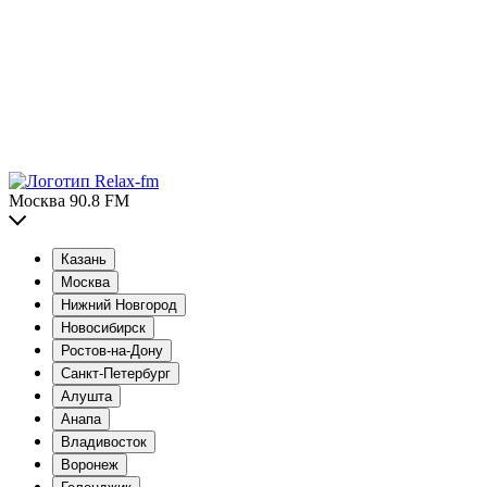
Москва 90.8 FM
Казань
Москва
Нижний Новгород
Новосибирск
Ростов-на-Дону
Санкт-Петербург
Алушта
Анапа
Владивосток
Воронеж