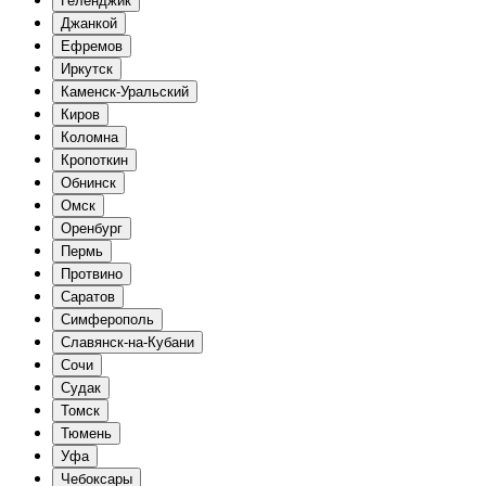
Геленджик
Джанкой
Ефремов
Иркутск
Каменск-Уральский
Киров
Коломна
Кропоткин
Обнинск
Омск
Оренбург
Пермь
Протвино
Саратов
Симферополь
Славянск-на-Кубани
Сочи
Судак
Томск
Тюмень
Уфа
Чебоксары