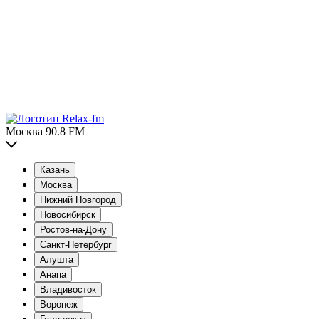
Москва 90.8 FM
Казань
Москва
Нижний Новгород
Новосибирск
Ростов-на-Дону
Санкт-Петербург
Алушта
Анапа
Владивосток
Воронеж