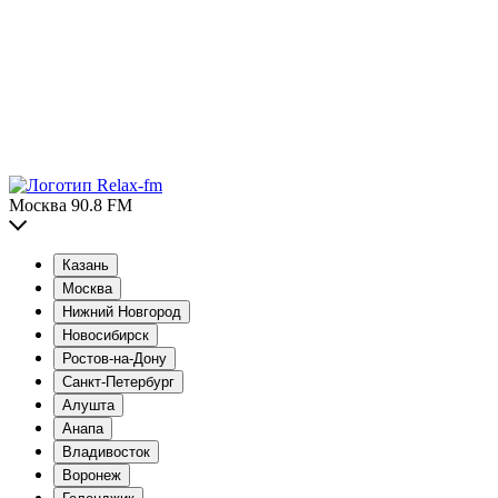
Москва 90.8 FM
Казань
Москва
Нижний Новгород
Новосибирск
Ростов-на-Дону
Санкт-Петербург
Алушта
Анапа
Владивосток
Воронеж