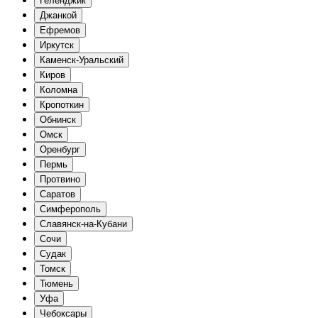
Геленджик
Джанкой
Ефремов
Иркутск
Каменск-Уральский
Киров
Коломна
Кропоткин
Обнинск
Омск
Оренбург
Пермь
Протвино
Саратов
Симферополь
Славянск-на-Кубани
Сочи
Судак
Томск
Тюмень
Уфа
Чебоксары