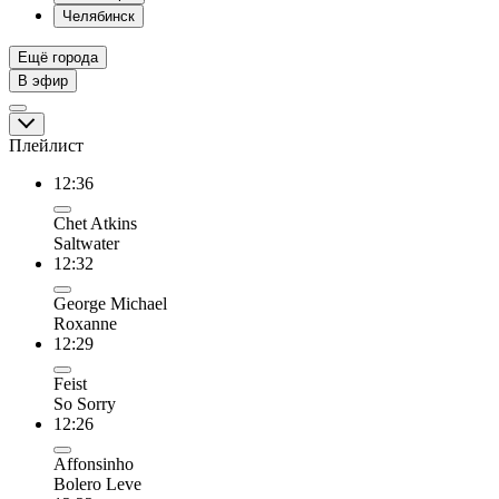
Челябинск
Ещё города
В эфир
Плейлист
12:36
Chet Atkins
Saltwater
12:32
George Michael
Roxanne
12:29
Feist
So Sorry
12:26
Affonsinho
Bolero Leve