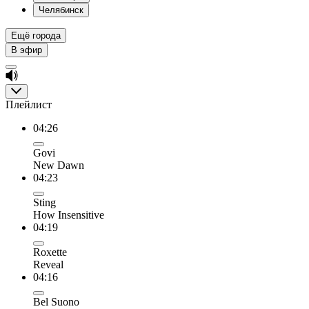
Челябинск
Ещё города
В эфир
Плейлист
04:26
Govi
New Dawn
04:23
Sting
How Insensitive
04:19
Roxette
Reveal
04:16
Bel Suono