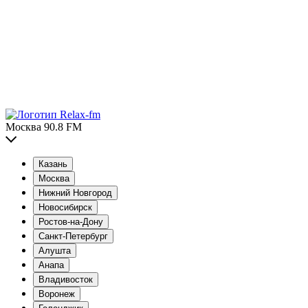
Москва 90.8 FM
Казань
Москва
Нижний Новгород
Новосибирск
Ростов-на-Дону
Санкт-Петербург
Алушта
Анапа
Владивосток
Воронеж