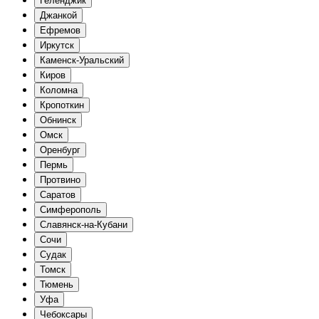
Геленджик
Джанкой
Ефремов
Иркутск
Каменск-Уральский
Киров
Коломна
Кропоткин
Обнинск
Омск
Оренбург
Пермь
Протвино
Саратов
Симферополь
Славянск-на-Кубани
Сочи
Судак
Томск
Тюмень
Уфа
Чебоксары