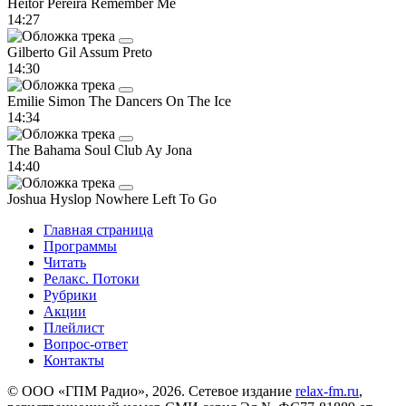
Heitor Pereira
Remember Me
14:27
Gilberto Gil
Assum Preto
14:30
Emilie Simon
The Dancers On The Ice
14:34
The Bahama Soul Club
Ay Jona
14:40
Joshua Hyslop
Nowhere Left To Go
Главная страница
Программы
Читать
Релакс. Потоки
Рубрики
Акции
Плейлист
Вопрос-ответ
Контакты
© ООО «ГПМ Радио», 2026. Сетевое издание
relax-fm.ru
,