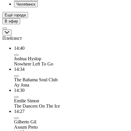
Челябинск
Ещё города
В эфир
Плейлист
14:40
Joshua Hyslop
Nowhere Left To Go
14:34
The Bahama Soul Club
Ay Jona
14:30
Emilie Simon
The Dancers On The Ice
14:27
Gilberto Gil
Assum Preto