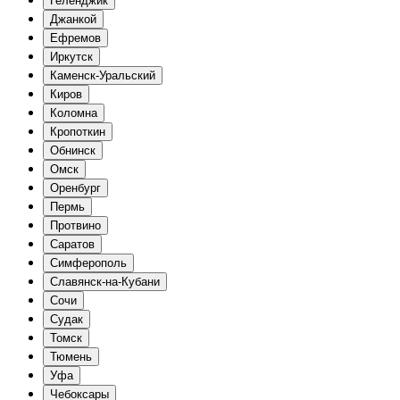
Геленджик
Джанкой
Ефремов
Иркутск
Каменск-Уральский
Киров
Коломна
Кропоткин
Обнинск
Омск
Оренбург
Пермь
Протвино
Саратов
Симферополь
Славянск-на-Кубани
Сочи
Судак
Томск
Тюмень
Уфа
Чебоксары