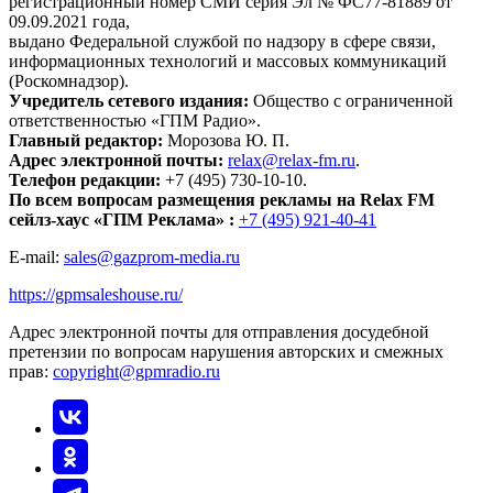
регистрационный номер СМИ серия Эл № ФС77-81889 от
09.09.2021 года,
выдано Федеральной службой по надзору в сфере связи,
информационных технологий и массовых коммуникаций
(Роскомнадзор).
Учредитель сетевого издания:
Общество с ограниченной
ответственностью «ГПМ Радио».
Главный редактор:
Морозова Ю. П.
Адрес электронной почты:
relax@relax-fm.ru
.
Телефон редакции:
+7 (495) 730-10-10.
По всем вопросам размещения рекламы на Relax FM
сейлз-хаус «ГПМ Реклама» :
+7 (495) 921-40-41
E-mail:
sales@gazprom-media.ru
https://gpmsaleshouse.ru/
Адрес электронной почты для отправления досудебной
претензии по вопросам нарушения авторских и смежных
прав:
copyright@gpmradio.ru