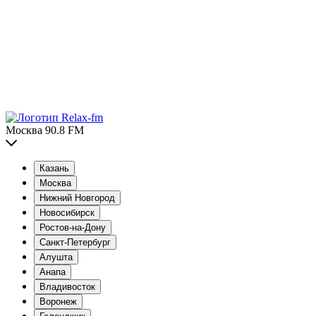
Москва 90.8 FM
Казань
Москва
Нижний Новгород
Новосибирск
Ростов-на-Дону
Санкт-Петербург
Алушта
Анапа
Владивосток
Воронеж