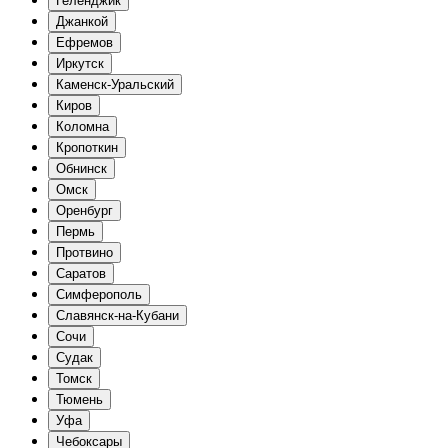
Геленджик
Джанкой
Ефремов
Иркутск
Каменск-Уральский
Киров
Коломна
Кропоткин
Обнинск
Омск
Оренбург
Пермь
Протвино
Саратов
Симферополь
Славянск-на-Кубани
Сочи
Судак
Томск
Тюмень
Уфа
Чебоксары