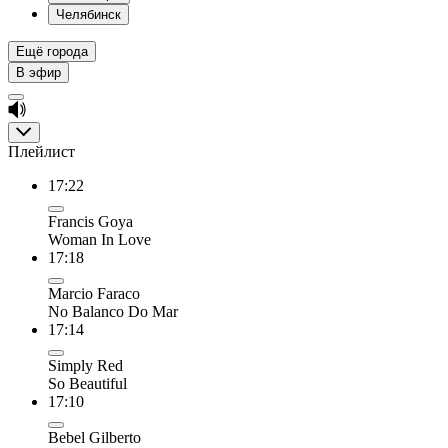
Челябинск
Ещё города
В эфир
Плейлист
17:22
Francis Goya
Woman In Love
17:18
Marcio Faraco
No Balanco Do Mar
17:14
Simply Red
So Beautiful
17:10
Bebel Gilberto