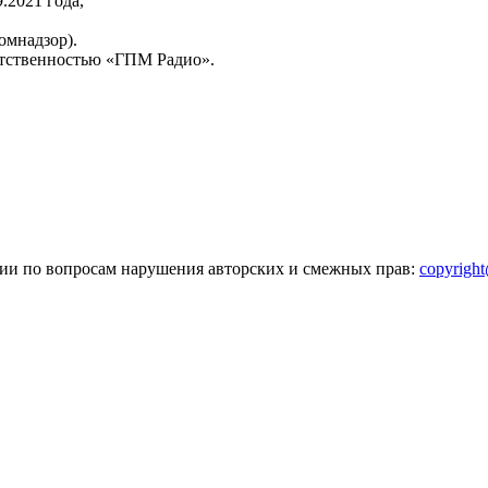
2021 года,
омнадзор).
тственностью «ГПМ Радио».
зии по вопросам нарушения авторских и смежных прав:
copyrigh