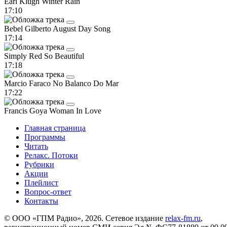
Earl Klugh
Winter Rain
17:10
Bebel Gilberto
August Day Song
17:14
Simply Red
So Beautiful
17:18
Marcio Faraco
No Balanco Do Mar
17:22
Francis Goya
Woman In Love
Главная страница
Программы
Читать
Релакс. Потоки
Рубрики
Акции
Плейлист
Вопрос-ответ
Контакты
© ООО «ГПМ Радио», 2026. Сетевое издание
relax-fm.ru
,