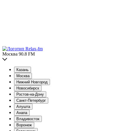
Москва 90.8 FM
Казань
Москва
Нижний Новгород
Новосибирск
Ростов-на-Дону
Санкт-Петербург
Алушта
Анапа
Владивосток
Воронеж