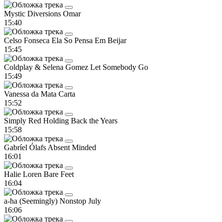
Mystic Diversions
Omar
15:40
Celso Fonseca
Ela So Pensa Em Beijar
15:45
Coldplay & Selena Gomez
Let Somebody Go
15:49
Vanessa da Mata
Carta
15:52
Simply Red
Holding Back the Years
15:58
Gabríel Ólafs
Absent Minded
16:01
Halie Loren
Bare Feet
16:04
a-ha
(Seemingly) Nonstop July
16:06