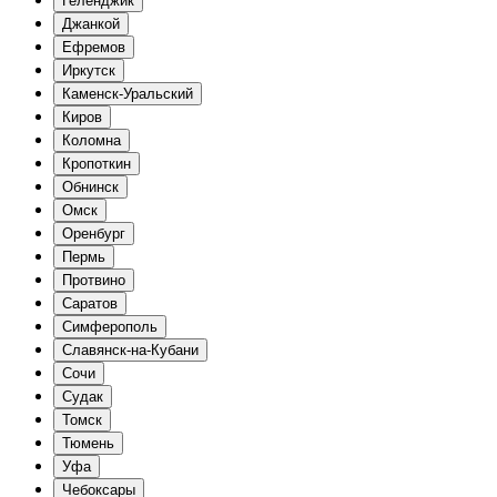
Геленджик
Джанкой
Ефремов
Иркутск
Каменск-Уральский
Киров
Коломна
Кропоткин
Обнинск
Омск
Оренбург
Пермь
Протвино
Саратов
Симферополь
Славянск-на-Кубани
Сочи
Судак
Томск
Тюмень
Уфа
Чебоксары