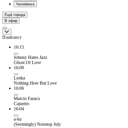
Челябинск
Ещё города
В эфир
Плейлист
16:15
Johnny Hates Jazz
Ghost Of Love
16:09
Lenka
Nothing Here But Love
16:06
Marcio Faraco
Cajueiro
16:04
a-ha
(Seemingly) Nonstop July