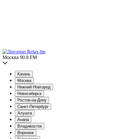
Москва 90.8 FM
Казань
Москва
Нижний Новгород
Новосибирск
Ростов-на-Дону
Санкт-Петербург
Алушта
Анапа
Владивосток
Воронеж