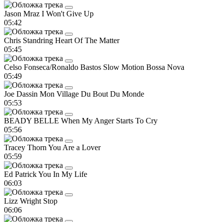
Jason Mraz
I Won't Give Up
05:42
Chris Standring
Heart Of The Matter
05:45
Celso Fonseca/Ronaldo Bastos
Slow Motion Bossa Nova
05:49
Joe Dassin
Mon Village Du Bout Du Monde
05:53
BEADY BELLE
When My Anger Starts To Cry
05:56
Tracey Thorn
You Are a Lover
05:59
Ed Patrick
You In My Life
06:03
Lizz Wright
Stop
06:06