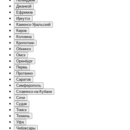
Геленджик
Джанкой
Ефремов
Иркутск
Каменск-Уральский
Киров
Коломна
Кропоткин
Обнинск
Омск
Оренбург
Пермь
Протвино
Саратов
Симферополь
Славянск-на-Кубани
Сочи
Судак
Томск
Тюмень
Уфа
Чебоксары