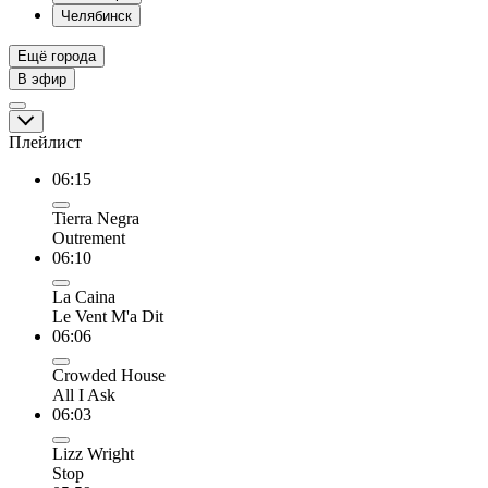
Челябинск
Ещё города
В эфир
Плейлист
06:15
Tierra Negra
Outrement
06:10
La Caina
Le Vent M'a Dit
06:06
Crowded House
All I Ask
06:03
Lizz Wright
Stop