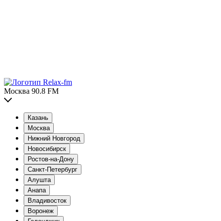
Москва 90.8 FM
Казань
Москва
Нижний Новгород
Новосибирск
Ростов-на-Дону
Санкт-Петербург
Алушта
Анапа
Владивосток
Воронеж