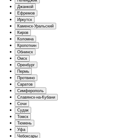
Геленджик
Джанкой
Ефремов
Иркутск
Каменск-Уральский
Киров
Коломна
Кропоткин
Обнинск
Омск
Оренбург
Пермь
Протвино
Саратов
Симферополь
Славянск-на-Кубани
Сочи
Судак
Томск
Тюмень
Уфа
Чебоксары