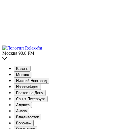
Москва 90.8 FM
Казань
Москва
Нижний Новгород
Новосибирск
Ростов-на-Дону
Санкт-Петербург
Алушта
Анапа
Владивосток
Воронеж