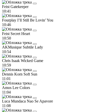
Feist
Gatekeeper
10:41
Fourplay
I’ll Still Be Lovin’ You
10:46
Feist
Secret Heart
10:50
AKMusique
Subtile Lady
10:54
Chris Isaak
Wicked Game
10:59
Dennis Korn
Soft Sun
11:01
Amos Lee
Colors
11:04
Luca Mundaca
Nao Se Apavore
11:08