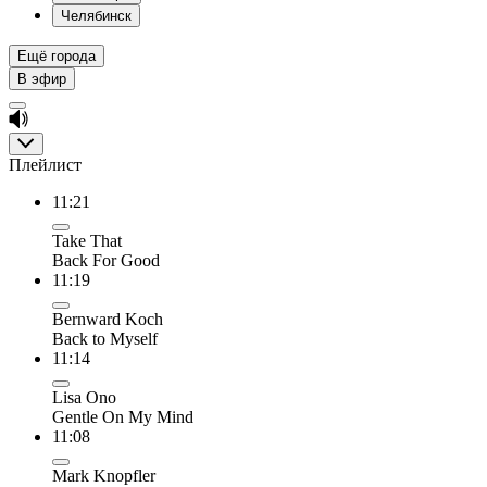
Челябинск
Ещё города
В эфир
Плейлист
11:21
Take That
Back For Good
11:19
Bernward Koch
Back to Myself
11:14
Lisa Ono
Gentle On My Mind
11:08
Mark Knopfler