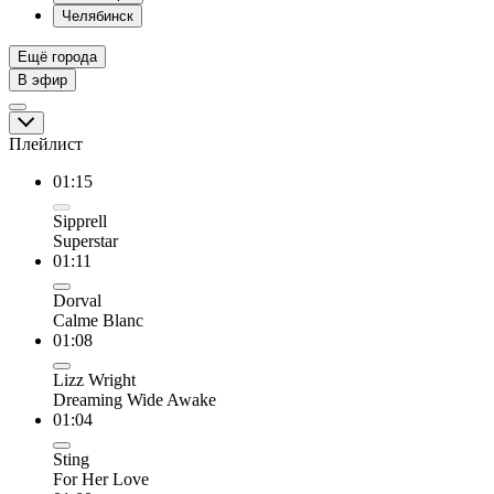
Челябинск
Ещё города
В эфир
Плейлист
01:15
Sipprell
Superstar
01:11
Dorval
Calme Blanc
01:08
Lizz Wright
Dreaming Wide Awake
01:04
Sting
For Her Love