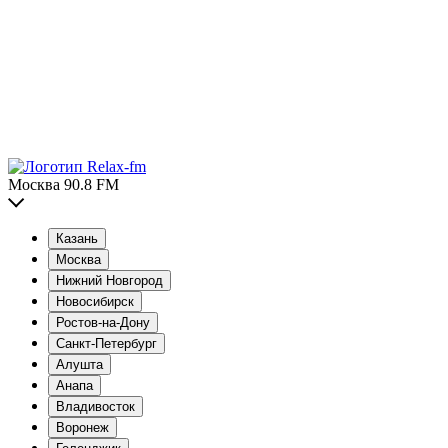
Москва 90.8 FM
Казань
Москва
Нижний Новгород
Новосибирск
Ростов-на-Дону
Санкт-Петербург
Алушта
Анапа
Владивосток
Воронеж