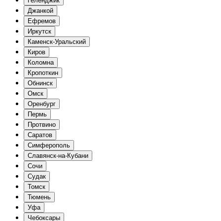
Геленджик
Джанкой
Ефремов
Иркутск
Каменск-Уральский
Киров
Коломна
Кропоткин
Обнинск
Омск
Оренбург
Пермь
Протвино
Саратов
Симферополь
Славянск-на-Кубани
Сочи
Судак
Томск
Тюмень
Уфа
Чебоксары