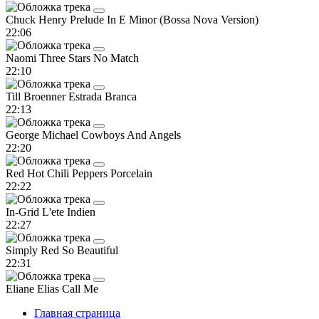
Chuck Henry
Prelude In E Minor (Bossa Nova Version)
22:06
Naomi
Three Stars No Match
22:10
Till Broenner
Estrada Branca
22:13
George Michael
Cowboys And Angels
22:20
Red Hot Chili Peppers
Porcelain
22:22
In-Grid
L'ete Indien
22:27
Simply Red
So Beautiful
22:31
Eliane Elias
Call Me
Главная страница