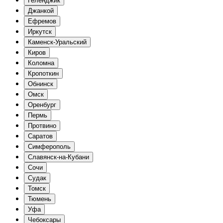
Геленджик
Джанкой
Ефремов
Иркутск
Каменск-Уральский
Киров
Коломна
Кропоткин
Обнинск
Омск
Оренбург
Пермь
Протвино
Саратов
Симферополь
Славянск-на-Кубани
Сочи
Судак
Томск
Тюмень
Уфа
Чебоксары