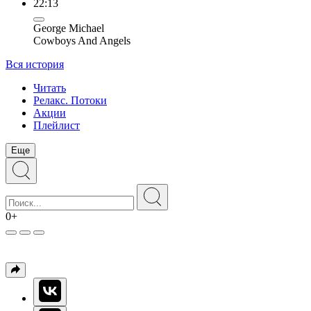
22:13
George Michael
Cowboys And Angels
Вся история
Читать
Релакс. Потоки
Акции
Плейлист
Еще
0+