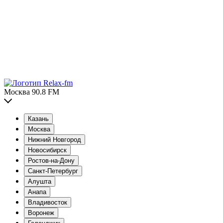
Москва 90.8 FM
Казань
Москва
Нижний Новгород
Новосибирск
Ростов-на-Дону
Санкт-Петербург
Алушта
Анапа
Владивосток
Воронеж