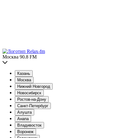
Москва 90.8 FM
Казань
Москва
Нижний Новгород
Новосибирск
Ростов-на-Дону
Санкт-Петербург
Алушта
Анапа
Владивосток
Воронеж