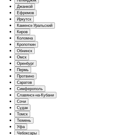
Геленджик
Джанкой
Ефремов
Иркутск
Каменск-Уральский
Киров
Коломна
Кропоткин
Обнинск
Омск
Оренбург
Пермь
Протвино
Саратов
Симферополь
Славянск-на-Кубани
Сочи
Судак
Томск
Тюмень
Уфа
Чебоксары