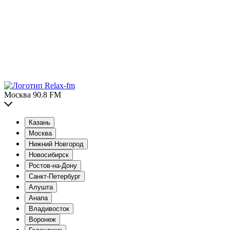
Москва 90.8 FM
Казань
Москва
Нижний Новгород
Новосибирск
Ростов-на-Дону
Санкт-Петербург
Алушта
Анапа
Владивосток
Воронеж