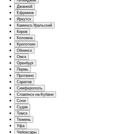
Геленджик
Джанкой
Ефремов
Иркутск
Каменск-Уральский
Киров
Коломна
Кропоткин
Обнинск
Омск
Оренбург
Пермь
Протвино
Саратов
Симферополь
Славянск-на-Кубани
Сочи
Судак
Томск
Тюмень
Уфа
Чебоксары