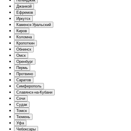
Геленджик
Джанкой
Ефремов
Иркутск
Каменск-Уральский
Киров
Коломна
Кропоткин
Обнинск
Омск
Оренбург
Пермь
Протвино
Саратов
Симферополь
Славянск-на-Кубани
Сочи
Судак
Томск
Тюмень
Уфа
Чебоксары