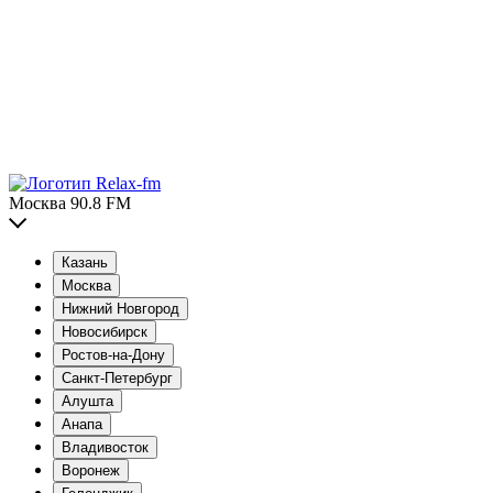
Москва 90.8 FM
Казань
Москва
Нижний Новгород
Новосибирск
Ростов-на-Дону
Санкт-Петербург
Алушта
Анапа
Владивосток
Воронеж