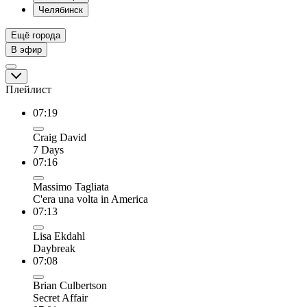
Челябинск
Ещё города
В эфир
Плейлист
07:19
Craig David
7 Days
07:16
Massimo Tagliata
C'era una volta in America
07:13
Lisa Ekdahl
Daybreak
07:08
Brian Culbertson
Secret Affair