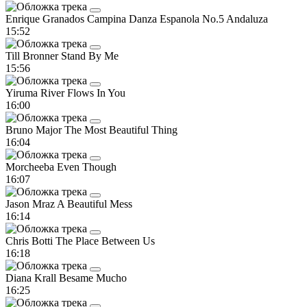
Enrique Granados Campina
Danza Espanola No.5 Andaluza
15:52
Till Bronner
Stand By Me
15:56
Yiruma
River Flows In You
16:00
Bruno Major
The Most Beautiful Thing
16:04
Morcheeba
Even Though
16:07
Jason Mraz
A Beautiful Mess
16:14
Chris Botti
The Place Between Us
16:18
Diana Krall
Besame Mucho
16:25