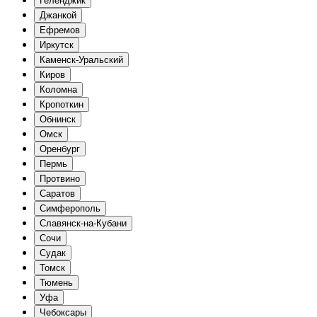
Геленджик
Джанкой
Ефремов
Иркутск
Каменск-Уральский
Киров
Коломна
Кропоткин
Обнинск
Омск
Оренбург
Пермь
Протвино
Саратов
Симферополь
Славянск-на-Кубани
Сочи
Судак
Томск
Тюмень
Уфа
Чебоксары