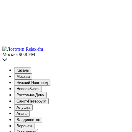
Москва 90.8 FM
Казань
Москва
Нижний Новгород
Новосибирск
Ростов-на-Дону
Санкт-Петербург
Алушта
Анапа
Владивосток
Воронеж