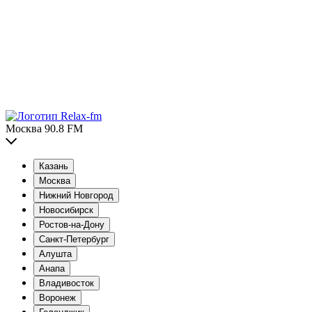
Москва 90.8 FM
Казань
Москва
Нижний Новгород
Новосибирск
Ростов-на-Дону
Санкт-Петербург
Алушта
Анапа
Владивосток
Воронеж