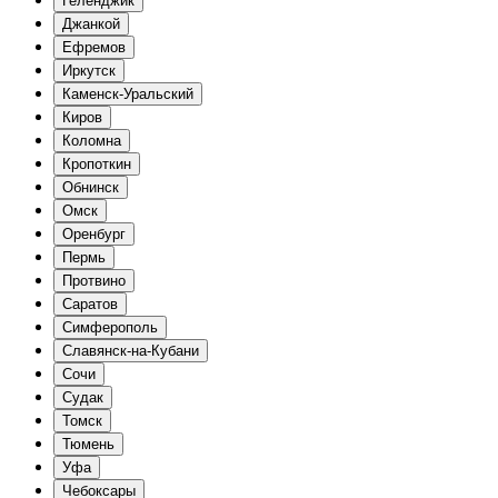
Геленджик
Джанкой
Ефремов
Иркутск
Каменск-Уральский
Киров
Коломна
Кропоткин
Обнинск
Омск
Оренбург
Пермь
Протвино
Саратов
Симферополь
Славянск-на-Кубани
Сочи
Судак
Томск
Тюмень
Уфа
Чебоксары