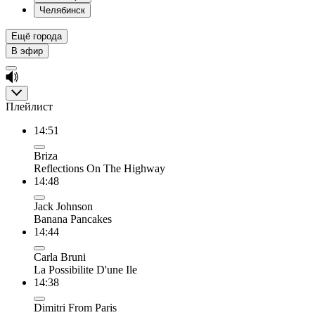
Челябинск
Ещё города
В эфир
Плейлист
14:51
Briza
Reflections On The Highway
14:48
Jack Johnson
Banana Pancakes
14:44
Carla Bruni
La Possibilite D'une Ile
14:38
Dimitri From Paris