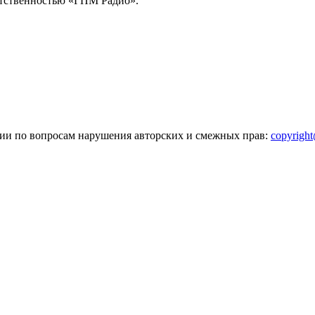
тственностью «ГПМ Радио».
зии по вопросам нарушения авторских и смежных прав:
copyrigh