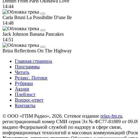
Dimitri From Paris
Okinawa Love
14:44
Carla Bruni
La Possibilite D'une Ile
14:48
Jack Johnson
Banana Pancakes
14:51
Briza
Reflections On The Highway
Главная страница
Программы
Читать
Релакс. Потоки
Рубрики
Акции
Плейлист
Вопрос-ответ
Контакты
© ООО «ГПМ Радио», 2026. Сетевое издание
relax-fm.ru
,
регистрационный номер СМИ серия Эл № ФС77-81889 от 09.09.
выдано Федеральной службой по надзору в сфере связи,
информационных технологий и массовых коммуникаций (Роск