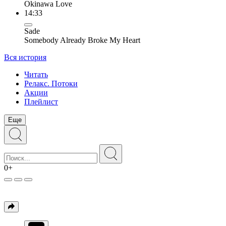
Okinawa Love
14:33
Sade
Somebody Already Broke My Heart
Вся история
Читать
Релакс. Потоки
Акции
Плейлист
Еще
0+