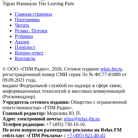
Tigran Hamasyan Trio
Leaving Paris
Главная страница
Программы
Читать
Релакс. Потоки
Рубрики
Акции
Плейлист
Вопрос-ответ
Контакты
© ООО «ГПМ Радио», 2026. Сетевое издание
relax-fm.ru
,
регистрационный номер СМИ серия Эл № ФС77-81889 от
09.09.2021 года,
выдано Федеральной службой по надзору в сфере связи,
информационных технологий и массовых коммуникаций
(Роскомнадзор).
Учредитель сетевого издания:
Общество с ограниченной
ответственностью «ГПМ Радио».
Главный редактор:
Морозова Ю. П.
Адрес электронной почты:
relax@relax-fm.ru
.
Телефон редакции:
+7 (495) 730-10-10.
По всем вопросам размещения рекламы на Relax FM
сейлз-хаус «ГПМ Реклама» :
+7 (495) 921-40-41