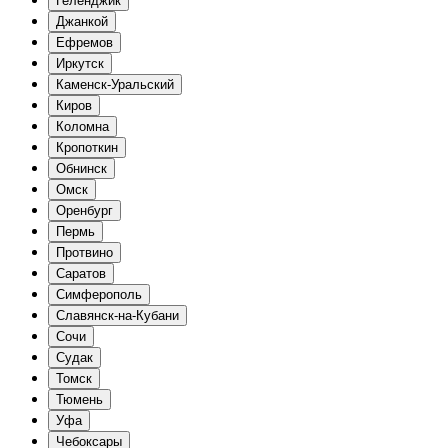
Геленджик
Джанкой
Ефремов
Иркутск
Каменск-Уральский
Киров
Коломна
Кропоткин
Обнинск
Омск
Оренбург
Пермь
Протвино
Саратов
Симферополь
Славянск-на-Кубани
Сочи
Судак
Томск
Тюмень
Уфа
Чебоксары