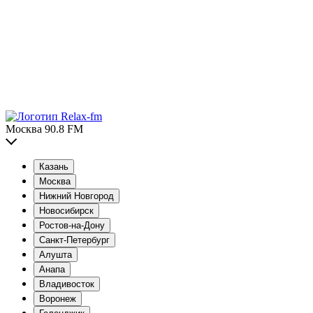
Москва 90.8 FM
Казань
Москва
Нижний Новгород
Новосибирск
Ростов-на-Дону
Санкт-Петербург
Алушта
Анапа
Владивосток
Воронеж