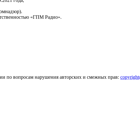
2021 года,
омнадзор).
тственностью «ГПМ Радио».
зии по вопросам нарушения авторских и смежных прав:
copyrigh