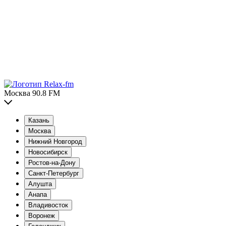
Москва 90.8 FM
Казань
Москва
Нижний Новгород
Новосибирск
Ростов-на-Дону
Санкт-Петербург
Алушта
Анапа
Владивосток
Воронеж