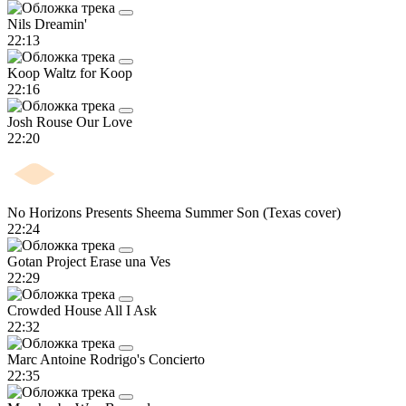
Nils
Dreamin'
22:13
Koop
Waltz for Koop
22:16
Josh Rouse
Our Love
22:20
No Horizons Presents Sheema
Summer Son (Texas cover)
22:24
Gotan Project
Erase una Ves
22:29
Crowded House
All I Ask
22:32
Marc Antoine
Rodrigo's Concierto
22:35