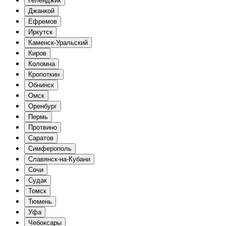
Геленджик
Джанкой
Ефремов
Иркутск
Каменск-Уральский
Киров
Коломна
Кропоткин
Обнинск
Омск
Оренбург
Пермь
Протвино
Саратов
Симферополь
Славянск-на-Кубани
Сочи
Судак
Томск
Тюмень
Уфа
Чебоксары