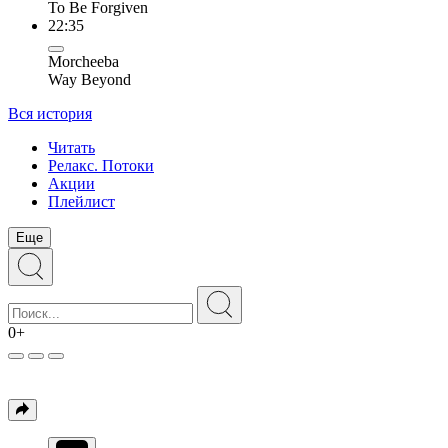
To Be Forgiven
22:35
Morcheeba
Way Beyond
Вся история
Читать
Релакс. Потоки
Акции
Плейлист
Еще
0+