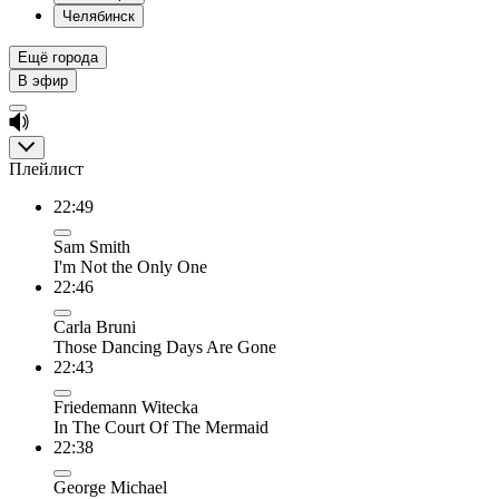
Челябинск
Ещё города
В эфир
Плейлист
22:49
Sam Smith
I'm Not the Only One
22:46
Carla Bruni
Those Dancing Days Are Gone
22:43
Friedemann Witecka
In The Court Of The Mermaid
22:38
George Michael