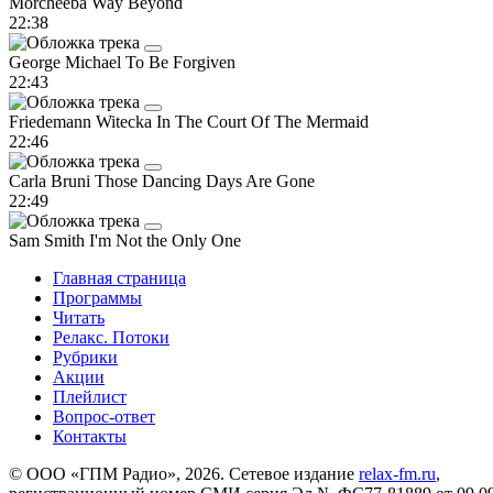
Morcheeba
Way Beyond
22:38
George Michael
To Be Forgiven
22:43
Friedemann Witecka
In The Court Of The Mermaid
22:46
Carla Bruni
Those Dancing Days Are Gone
22:49
Sam Smith
I'm Not the Only One
Главная страница
Программы
Читать
Релакс. Потоки
Рубрики
Акции
Плейлист
Вопрос-ответ
Контакты
© ООО «ГПМ Радио», 2026. Сетевое издание
relax-fm.ru
,