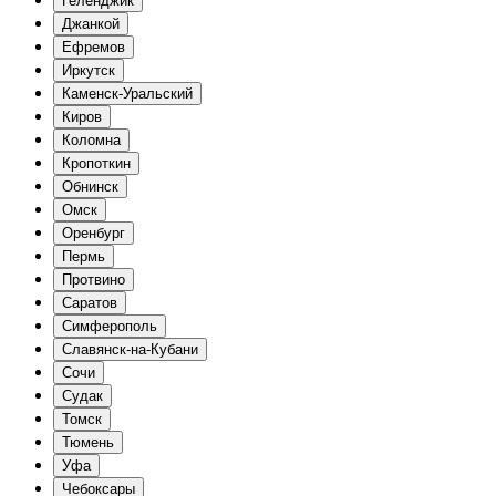
Геленджик
Джанкой
Ефремов
Иркутск
Каменск-Уральский
Киров
Коломна
Кропоткин
Обнинск
Омск
Оренбург
Пермь
Протвино
Саратов
Симферополь
Славянск-на-Кубани
Сочи
Судак
Томск
Тюмень
Уфа
Чебоксары