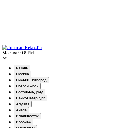
Москва 90.8 FM
Казань
Москва
Нижний Новгород
Новосибирск
Ростов-на-Дону
Санкт-Петербург
Алушта
Анапа
Владивосток
Воронеж