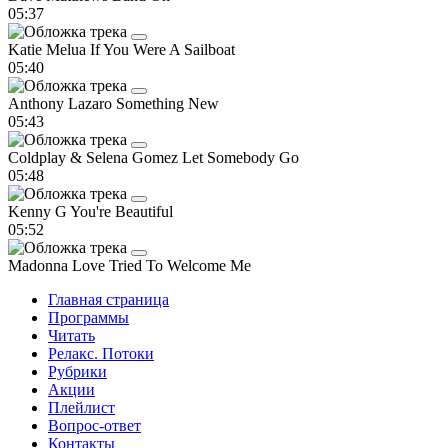
05:37
Katie Melua
If You Were A Sailboat
05:40
Anthony Lazaro
Something New
05:43
Coldplay & Selena Gomez
Let Somebody Go
05:48
Kenny G
You're Beautiful
05:52
Madonna
Love Tried To Welcome Me
Главная страница
Программы
Читать
Релакс. Потоки
Рубрики
Акции
Плейлист
Вопрос-ответ
Контакты