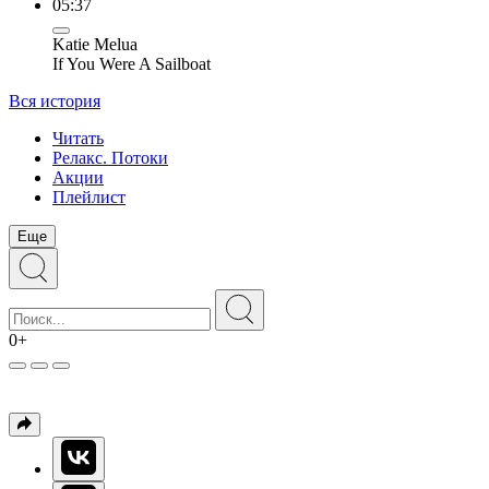
05:37
Katie Melua
If You Were A Sailboat
Вся история
Читать
Релакс. Потоки
Акции
Плейлист
Еще
0+