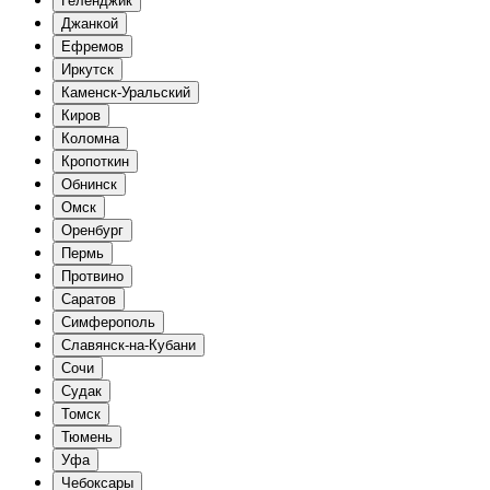
Геленджик
Джанкой
Ефремов
Иркутск
Каменск-Уральский
Киров
Коломна
Кропоткин
Обнинск
Омск
Оренбург
Пермь
Протвино
Саратов
Симферополь
Славянск-на-Кубани
Сочи
Судак
Томск
Тюмень
Уфа
Чебоксары