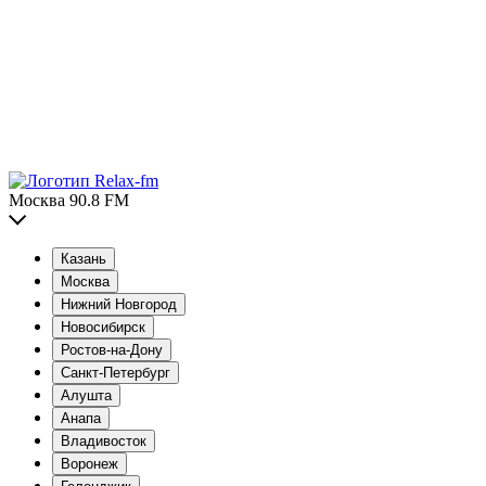
Москва 90.8 FM
Казань
Москва
Нижний Новгород
Новосибирск
Ростов-на-Дону
Санкт-Петербург
Алушта
Анапа
Владивосток
Воронеж