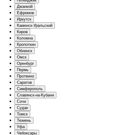
Геленджик
Джанкой
Ефремов
Иркутск
Каменск-Уральский
Киров
Коломна
Кропоткин
Обнинск
Омск
Оренбург
Пермь
Протвино
Саратов
Симферополь
Славянск-на-Кубани
Сочи
Судак
Томск
Тюмень
Уфа
Чебоксары