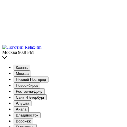
Москва 90.8 FM
Казань
Москва
Нижний Новгород
Новосибирск
Ростов-на-Дону
Санкт-Петербург
Алушта
Анапа
Владивосток
Воронеж