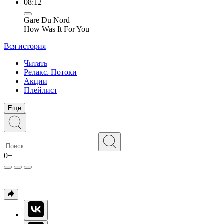
08:12
Gare Du Nord
How Was It For You
Вся история
Читать
Релакс. Потоки
Акции
Плейлист
Еще
0+