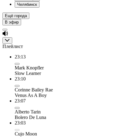
Челябинск
Ещё города
В эфир
Плейлист
23:13
Mark Knopfler
Slow Learner
23:10
Corinne Bailey Rae
Venus As A Boy
23:07
Alberto Tarin
Bolero De Luna
23:03
Cujo Moon