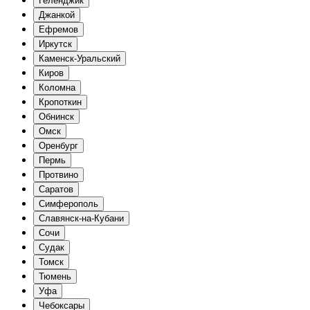
Геленджик
Джанкой
Ефремов
Иркутск
Каменск-Уральский
Киров
Коломна
Кропоткин
Обнинск
Омск
Оренбург
Пермь
Протвино
Саратов
Симферополь
Славянск-на-Кубани
Сочи
Судак
Томск
Тюмень
Уфа
Чебоксары