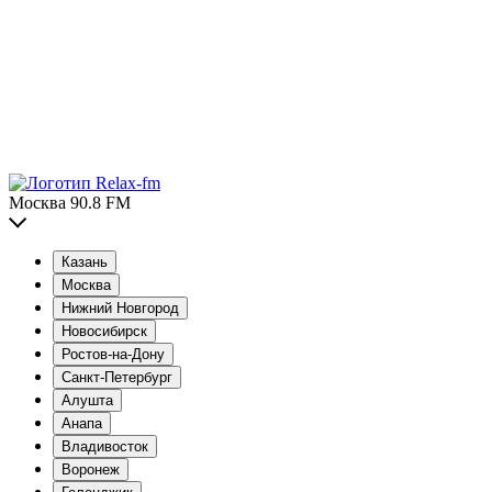
Москва 90.8 FM
Казань
Москва
Нижний Новгород
Новосибирск
Ростов-на-Дону
Санкт-Петербург
Алушта
Анапа
Владивосток
Воронеж