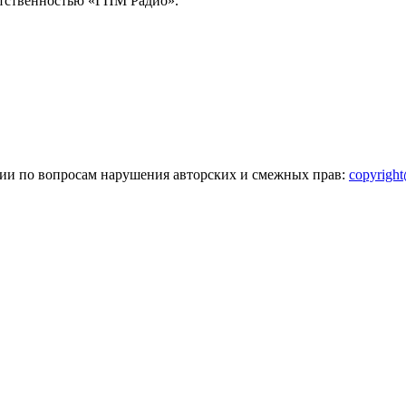
тственностью «ГПМ Радио».
зии по вопросам нарушения авторских и смежных прав:
copyrigh