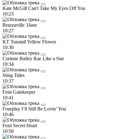
Kate McGill
Can't Take My Eyes Off You
10:23
Brazzaville
3Jane
10:27
KT Tunstall
Yellow Flower
10:30
Corinne Bailey Rae
Like a Star
10:34
Sting
Tides
10:37
Feist
Gatekeeper
10:41
Fourplay
I’ll Still Be Lovin’ You
10:46
Feist
Secret Heart
10:50