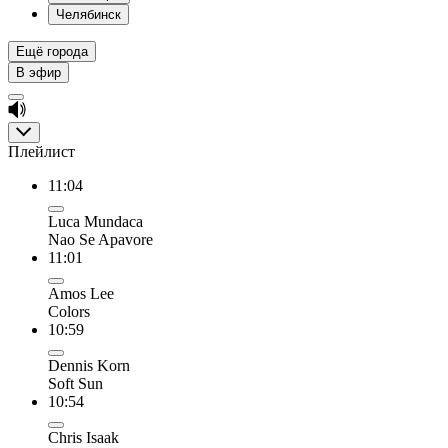
Челябинск
Ещё города
В эфир
Плейлист
11:04
Luca Mundaca
Nao Se Apavore
11:01
Amos Lee
Colors
10:59
Dennis Korn
Soft Sun
10:54
Chris Isaak