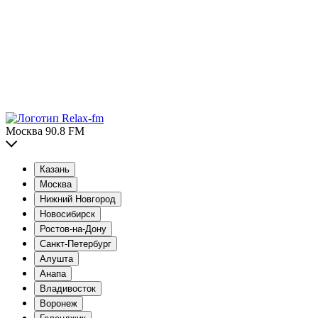
Москва 90.8 FM
Казань
Москва
Нижний Новгород
Новосибирск
Ростов-на-Дону
Санкт-Петербург
Алушта
Анапа
Владивосток
Воронеж