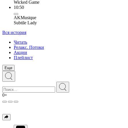
Wicked Game
10:50
AKMusique
Subtile Lady
Вся история
Читать
Релакс. Потоки
Акции
Плейлист
Еще
0+