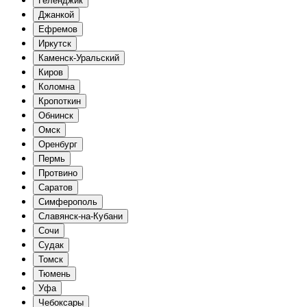
Геленджик
Джанкой
Ефремов
Иркутск
Каменск-Уральский
Киров
Коломна
Кропоткин
Обнинск
Омск
Оренбург
Пермь
Протвино
Саратов
Симферополь
Славянск-на-Кубани
Сочи
Судак
Томск
Тюмень
Уфа
Чебоксары