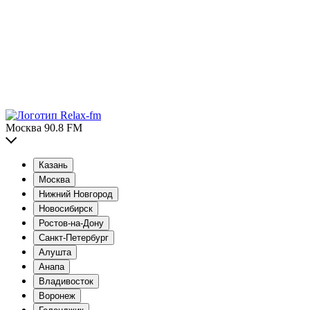
Москва 90.8 FM
Казань
Москва
Нижний Новгород
Новосибирск
Ростов-на-Дону
Санкт-Петербург
Алушта
Анапа
Владивосток
Воронеж