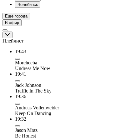
Челябинск
Ещё города
В эфир
Плейлист
19:43
Morcheeba
Undress Me Now
19:41
Jack Johnson
Traffic In The Sky
19:36
Andreas Vollenweider
Keep On Dancing
19:32
Jason Mraz
Be Honest