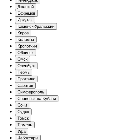
Геленджик
Джанкой
Ефремов
Иркутск
Каменск-Уральский
Киров
Коломна
Кропоткин
Обнинск
Омск
Оренбург
Пермь
Протвино
Саратов
Симферополь
Славянск-на-Кубани
Сочи
Судак
Томск
Тюмень
Уфа
Чебоксары