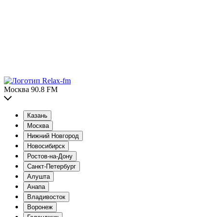
Москва 90.8 FM
Казань
Москва
Нижний Новгород
Новосибирск
Ростов-на-Дону
Санкт-Петербург
Алушта
Анапа
Владивосток
Воронеж