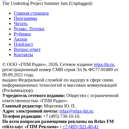
The Underdog Project
Summer Jam (Unplugged)
Главная страница
Программы
Читать
Релакс. Потоки
Рубрики
Акции
Плейлист
Вопрос-ответ
Контакты
© ООО «ГПМ Радио», 2026. Сетевое издание
relax-fm.ru
,
регистрационный номер СМИ серия Эл № ФС77-81889 от
09.09.2021 года,
выдано Федеральной службой по надзору в сфере связи,
информационных технологий и массовых коммуникаций
(Роскомнадзор).
Учредитель сетевого издания:
Общество с ограниченной
ответственностью «ГПМ Радио».
Главный редактор:
Морозова Ю. П.
Адрес электронной почты:
relax@relax-fm.ru
.
Телефон редакции:
+7 (495) 730-10-10.
По всем вопросам размещения рекламы на Relax FM
сейлз-хаус «ГПМ Реклама» :
+7 (495) 921-40-41