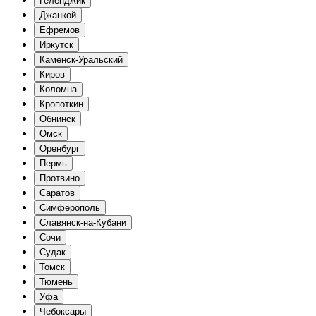
Геленджик
Джанкой
Ефремов
Иркутск
Каменск-Уральский
Киров
Коломна
Кропоткин
Обнинск
Омск
Оренбург
Пермь
Протвино
Саратов
Симферополь
Славянск-на-Кубани
Сочи
Судак
Томск
Тюмень
Уфа
Чебоксары