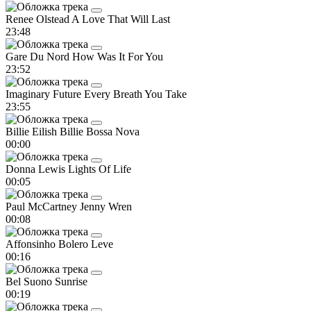
Renee Olstead
A Love That Will Last
23:48
Gare Du Nord
How Was It For You
23:52
Imaginary Future
Every Breath You Take
23:55
Billie Eilish
Billie Bossa Nova
00:00
Donna Lewis
Lights Of Life
00:05
Paul McCartney
Jenny Wren
00:08
Affonsinho
Bolero Leve
00:16
Bel Suono
Sunrise
00:19