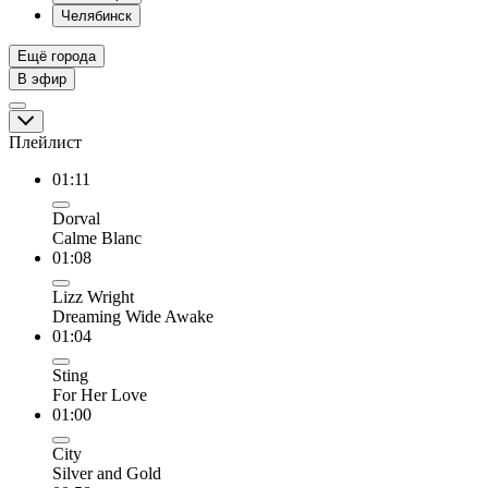
Челябинск
Ещё города
В эфир
Плейлист
01:11
Dorval
Calme Blanc
01:08
Lizz Wright
Dreaming Wide Awake
01:04
Sting
For Her Love
01:00
City
Silver and Gold