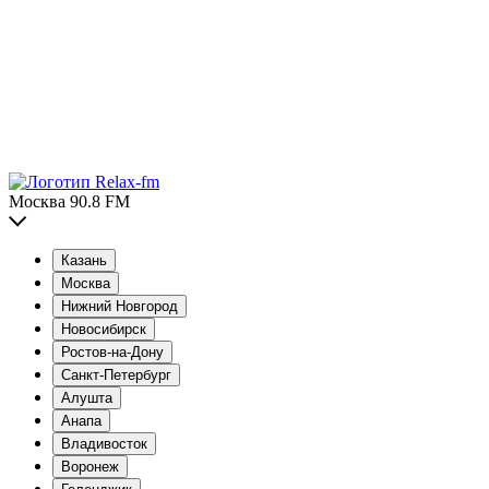
Москва 90.8 FM
Казань
Москва
Нижний Новгород
Новосибирск
Ростов-на-Дону
Санкт-Петербург
Алушта
Анапа
Владивосток
Воронеж