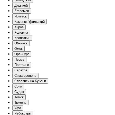
Геленджик
Джанкой
Ефремов
Иркутск
Каменск-Уральский
Киров
Коломна
Кропоткин
Обнинск
Омск
Оренбург
Пермь
Протвино
Саратов
Симферополь
Славянск-на-Кубани
Сочи
Судак
Томск
Тюмень
Уфа
Чебоксары