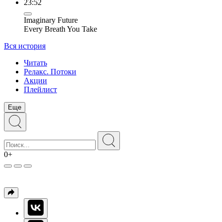
23:52
Imaginary Future
Every Breath You Take
Вся история
Читать
Релакс. Потоки
Акции
Плейлист
Еще
0+