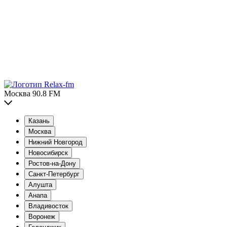
Москва 90.8 FM
Казань
Москва
Нижний Новгород
Новосибирск
Ростов-на-Дону
Санкт-Петербург
Алушта
Анапа
Владивосток
Воронеж