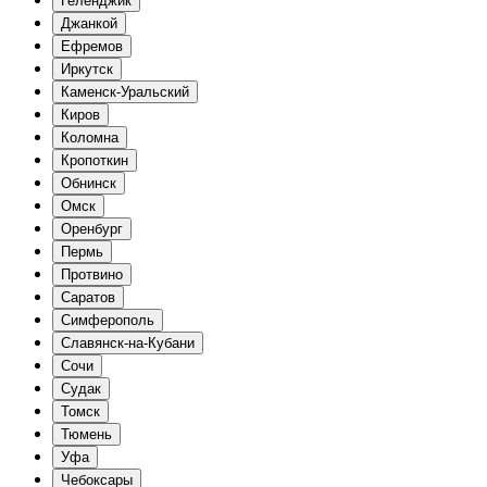
Геленджик
Джанкой
Ефремов
Иркутск
Каменск-Уральский
Киров
Коломна
Кропоткин
Обнинск
Омск
Оренбург
Пермь
Протвино
Саратов
Симферополь
Славянск-на-Кубани
Сочи
Судак
Томск
Тюмень
Уфа
Чебоксары