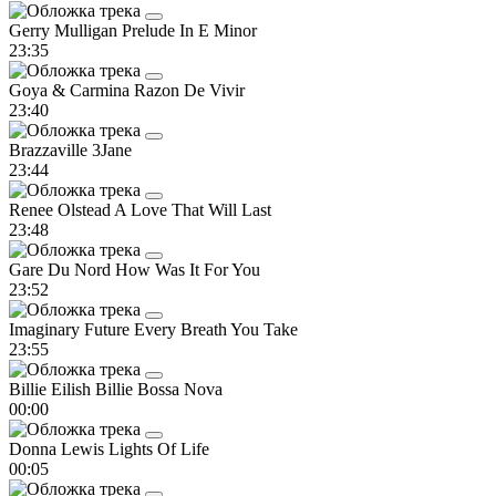
Gerry Mulligan
Prelude In E Minor
23:35
Goya & Carmina
Razon De Vivir
23:40
Brazzaville
3Jane
23:44
Renee Olstead
A Love That Will Last
23:48
Gare Du Nord
How Was It For You
23:52
Imaginary Future
Every Breath You Take
23:55
Billie Eilish
Billie Bossa Nova
00:00
Donna Lewis
Lights Of Life
00:05