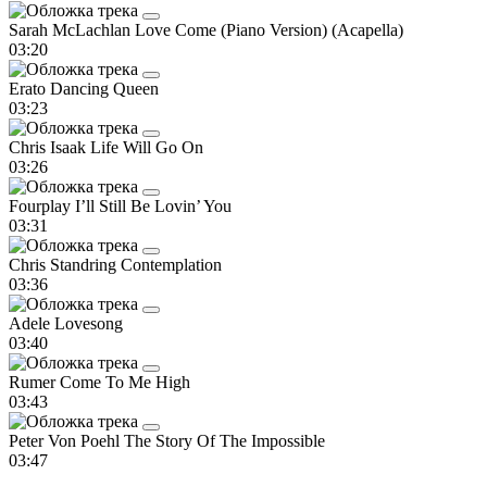
Sarah McLachlan
Love Come (Piano Version) (Acapella)
03:20
Erato
Dancing Queen
03:23
Chris Isaak
Life Will Go On
03:26
Fourplay
I’ll Still Be Lovin’ You
03:31
Chris Standring
Contemplation
03:36
Adele
Lovesong
03:40
Rumer
Come To Me High
03:43
Peter Von Poehl
The Story Of The Impossible
03:47