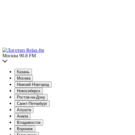
Москва 90.8 FM
Казань
Москва
Нижний Новгород
Новосибирск
Ростов-на-Дону
Санкт-Петербург
Алушта
Анапа
Владивосток
Воронеж