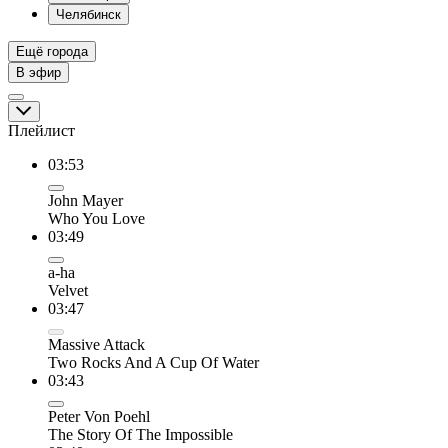
Челябинск
Ещё города
В эфир
Плейлист
03:53
John Mayer
Who You Love
03:49
a-ha
Velvet
03:47
Massive Attack
Two Rocks And A Cup Of Water
03:43
Peter Von Poehl
The Story Of The Impossible