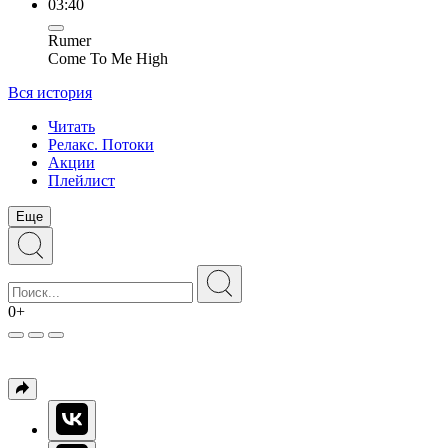
03:40
Rumer
Come To Me High
Вся история
Читать
Релакс. Потоки
Акции
Плейлист
Еще
0+