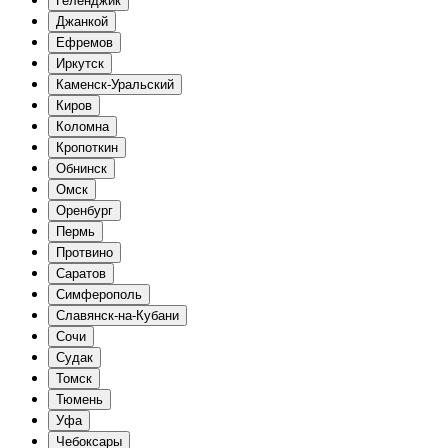
Геленджик
Джанкой
Ефремов
Иркутск
Каменск-Уральский
Киров
Коломна
Кропоткин
Обнинск
Омск
Оренбург
Пермь
Протвино
Саратов
Симферополь
Славянск-на-Кубани
Сочи
Судак
Томск
Тюмень
Уфа
Чебоксары