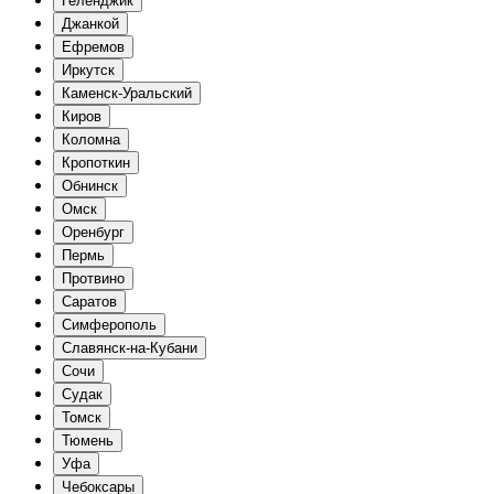
Геленджик
Джанкой
Ефремов
Иркутск
Каменск-Уральский
Киров
Коломна
Кропоткин
Обнинск
Омск
Оренбург
Пермь
Протвино
Саратов
Симферополь
Славянск-на-Кубани
Сочи
Судак
Томск
Тюмень
Уфа
Чебоксары