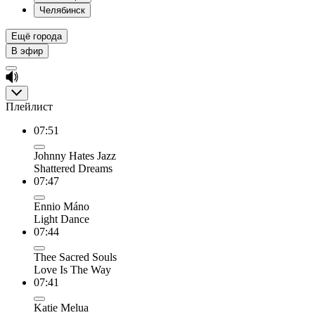
Челябинск
Ещё города
В эфир
Плейлист
07:51
Johnny Hates Jazz
Shattered Dreams
07:47
Ennio Máno
Light Dance
07:44
Thee Sacred Souls
Love Is The Way
07:41
Katie Melua