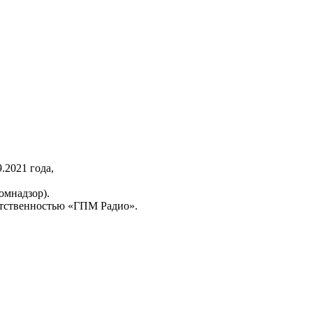
2021 года,
омнадзор).
тственностью «ГПМ Радио».