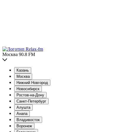
Москва 90.8 FM
Казань
Москва
Нижний Новгород
Новосибирск
Ростов-на-Дону
Санкт-Петербург
Алушта
Анапа
Владивосток
Воронеж