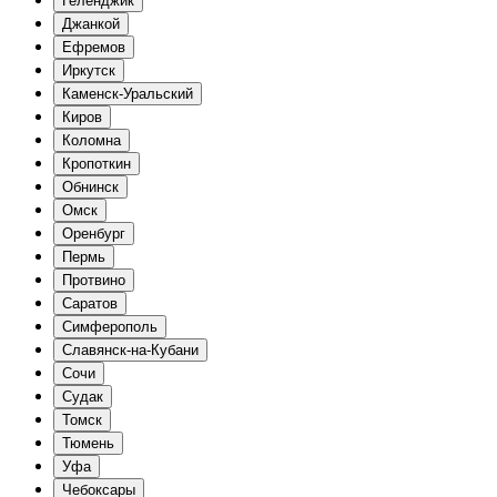
Геленджик
Джанкой
Ефремов
Иркутск
Каменск-Уральский
Киров
Коломна
Кропоткин
Обнинск
Омск
Оренбург
Пермь
Протвино
Саратов
Симферополь
Славянск-на-Кубани
Сочи
Судак
Томск
Тюмень
Уфа
Чебоксары