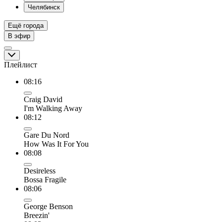
Челябинск
Ещё города
В эфир
Плейлист
08:16
Craig David
I'm Walking Away
08:12
Gare Du Nord
How Was It For You
08:08
Desireless
Bossa Fragile
08:06
George Benson
Breezin'