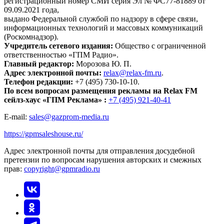
регистрационный номер СМИ серия Эл № ФС77-81889 от
09.09.2021 года,
выдано Федеральной службой по надзору в сфере связи,
информационных технологий и массовых коммуникаций
(Роскомнадзор).
Учредитель сетевого издания:
Общество с ограниченной
ответственностью «ГПМ Радио».
Главный редактор:
Морозова Ю. П.
Адрес электронной почты:
relax@relax-fm.ru
.
Телефон редакции:
+7 (495) 730-10-10.
По всем вопросам размещения рекламы на Relax FM
сейлз-хаус «ГПМ Реклама» :
+7 (495) 921-40-41
E-mail:
sales@gazprom-media.ru
https://gpmsaleshouse.ru/
Адрес электронной почты для отправления досудебной
претензии по вопросам нарушения авторских и смежных
прав:
copyright@gpmradio.ru