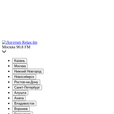
Москва 90.8 FM
Казань
Москва
Нижний Новгород
Новосибирск
Ростов-на-Дону
Санкт-Петербург
Алушта
Анапа
Владивосток
Воронеж