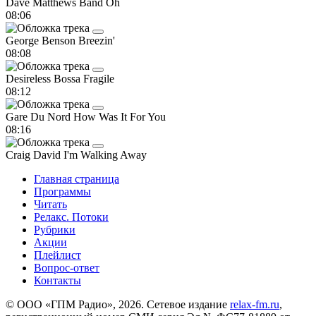
Dave Matthews Band
Oh
08:06
George Benson
Breezin'
08:08
Desireless
Bossa Fragile
08:12
Gare Du Nord
How Was It For You
08:16
Craig David
I'm Walking Away
Главная страница
Программы
Читать
Релакс. Потоки
Рубрики
Акции
Плейлист
Вопрос-ответ
Контакты
© ООО «ГПМ Радио», 2026. Сетевое издание
relax-fm.ru
,