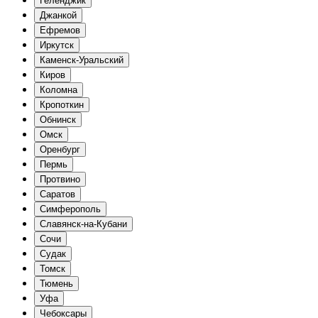
Геленджик
Джанкой
Ефремов
Иркутск
Каменск-Уральский
Киров
Коломна
Кропоткин
Обнинск
Омск
Оренбург
Пермь
Протвино
Саратов
Симферополь
Славянск-на-Кубани
Сочи
Судак
Томск
Тюмень
Уфа
Чебоксары