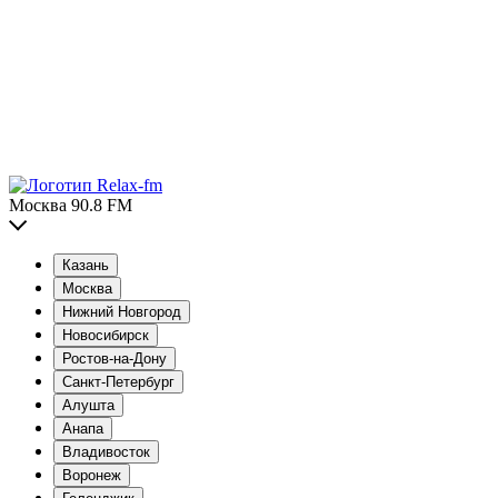
Москва 90.8 FM
Казань
Москва
Нижний Новгород
Новосибирск
Ростов-на-Дону
Санкт-Петербург
Алушта
Анапа
Владивосток
Воронеж