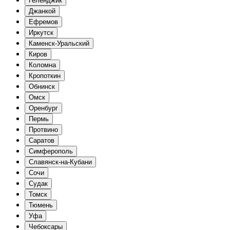
Геленджик
Джанкой
Ефремов
Иркутск
Каменск-Уральский
Киров
Коломна
Кропоткин
Обнинск
Омск
Оренбург
Пермь
Протвино
Саратов
Симферополь
Славянск-на-Кубани
Сочи
Судак
Томск
Тюмень
Уфа
Чебоксары