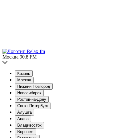
Москва 90.8 FM
Казань
Москва
Нижний Новгород
Новосибирск
Ростов-на-Дону
Санкт-Петербург
Алушта
Анапа
Владивосток
Воронеж