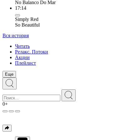
No Balanco Do Mar
17:14
Simply Red
So Beautiful
Вся история
Читать
Релакс. Потоки
Акции
Плейлист
Еще
0+