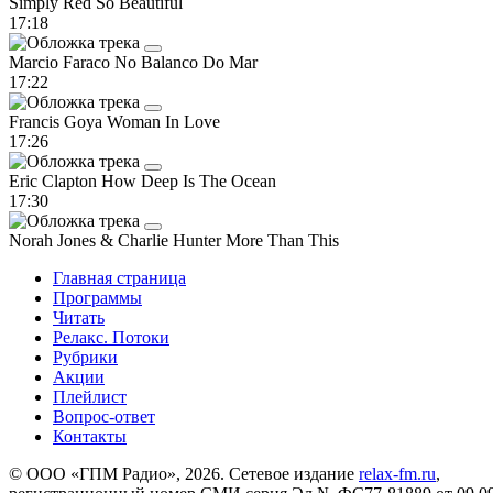
Simply Red
So Beautiful
17:18
Marcio Faraco
No Balanco Do Mar
17:22
Francis Goya
Woman In Love
17:26
Eric Clapton
How Deep Is The Ocean
17:30
Norah Jones & Charlie Hunter
More Than This
Главная страница
Программы
Читать
Релакс. Потоки
Рубрики
Акции
Плейлист
Вопрос-ответ
Контакты
© ООО «ГПМ Радио», 2026. Сетевое издание
relax-fm.ru
,