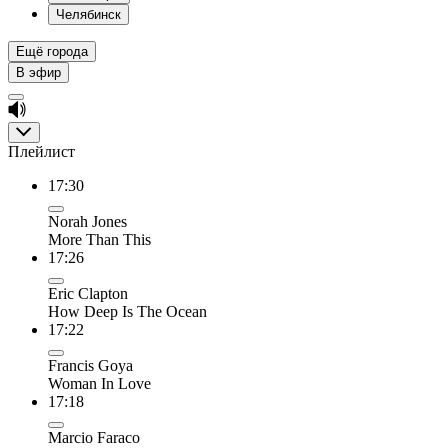
Челябинск
Ещё города
В эфир
Плейлист
17:30
Norah Jones
More Than This
17:26
Eric Clapton
How Deep Is The Ocean
17:22
Francis Goya
Woman In Love
17:18
Marcio Faraco