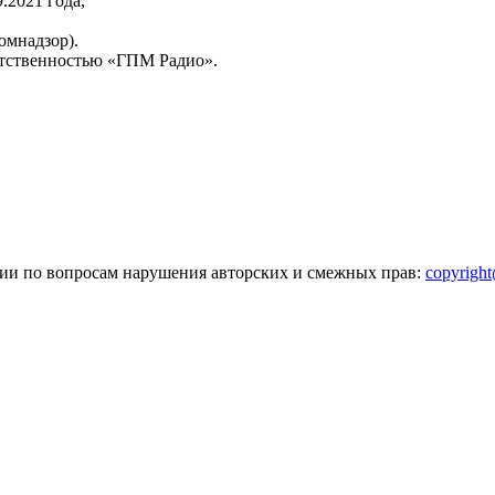
2021 года,
омнадзор).
тственностью «ГПМ Радио».
зии по вопросам нарушения авторских и смежных прав:
copyrigh