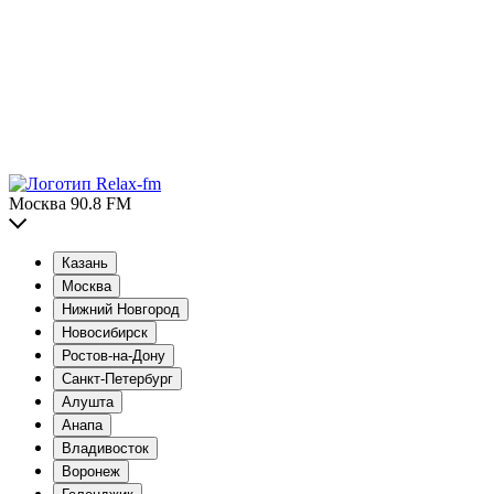
Москва 90.8 FM
Казань
Москва
Нижний Новгород
Новосибирск
Ростов-на-Дону
Санкт-Петербург
Алушта
Анапа
Владивосток
Воронеж