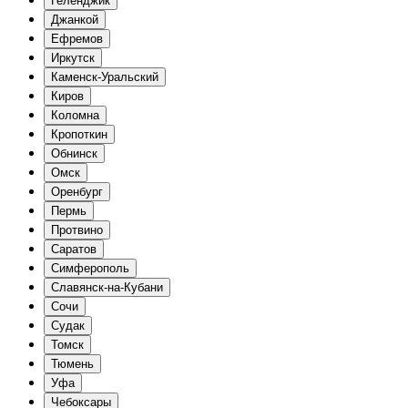
Геленджик
Джанкой
Ефремов
Иркутск
Каменск-Уральский
Киров
Коломна
Кропоткин
Обнинск
Омск
Оренбург
Пермь
Протвино
Саратов
Симферополь
Славянск-на-Кубани
Сочи
Судак
Томск
Тюмень
Уфа
Чебоксары