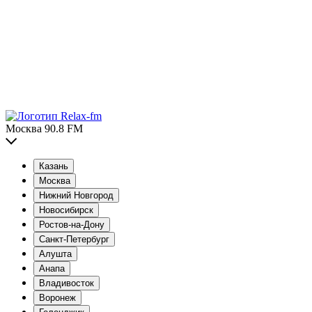
Москва 90.8 FM
Казань
Москва
Нижний Новгород
Новосибирск
Ростов-на-Дону
Санкт-Петербург
Алушта
Анапа
Владивосток
Воронеж