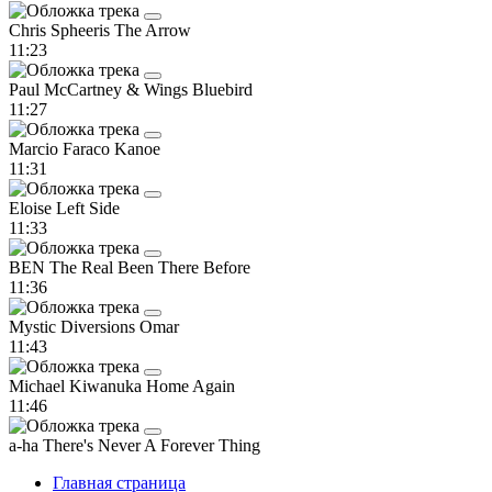
Chris Spheeris
The Arrow
11:23
Paul McCartney & Wings
Bluebird
11:27
Marcio Faraco
Kanoe
11:31
Eloise
Left Side
11:33
BEN The Real
Been There Before
11:36
Mystic Diversions
Omar
11:43
Michael Kiwanuka
Home Again
11:46
a-ha
There's Never A Forever Thing
Главная страница