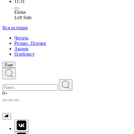
11:31
Eloise
Left Side
Вся история
Читать
Релакс. Потоки
Акции
Плейлист
Еще
0+