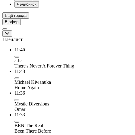
Челябинск
Ещё города
В эфир
Плейлист
11:46
a-ha
There's Never A Forever Thing
11:43
Michael Kiwanuka
Home Again
11:36
Mystic Diversions
Omar
11:33
BEN The Real
Been There Before