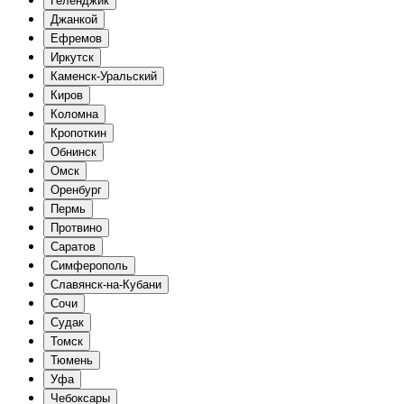
Геленджик
Джанкой
Ефремов
Иркутск
Каменск-Уральский
Киров
Коломна
Кропоткин
Обнинск
Омск
Оренбург
Пермь
Протвино
Саратов
Симферополь
Славянск-на-Кубани
Сочи
Судак
Томск
Тюмень
Уфа
Чебоксары