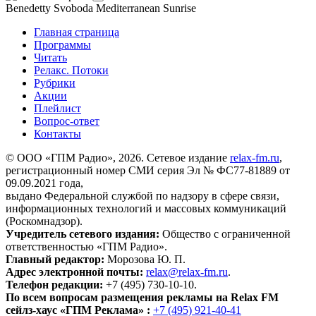
Benedetty Svoboda
Mediterranean Sunrise
Главная страница
Программы
Читать
Релакс. Потоки
Рубрики
Акции
Плейлист
Вопрос-ответ
Контакты
© ООО «ГПМ Радио», 2026. Сетевое издание
relax-fm.ru
,
регистрационный номер СМИ серия Эл № ФС77-81889 от
09.09.2021 года,
выдано Федеральной службой по надзору в сфере связи,
информационных технологий и массовых коммуникаций
(Роскомнадзор).
Учредитель сетевого издания:
Общество с ограниченной
ответственностью «ГПМ Радио».
Главный редактор:
Морозова Ю. П.
Адрес электронной почты:
relax@relax-fm.ru
.
Телефон редакции:
+7 (495) 730-10-10.
По всем вопросам размещения рекламы на Relax FM
сейлз-хаус «ГПМ Реклама» :
+7 (495) 921-40-41