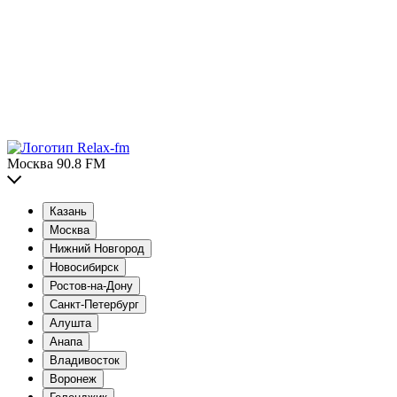
Москва 90.8 FM
Казань
Москва
Нижний Новгород
Новосибирск
Ростов-на-Дону
Санкт-Петербург
Алушта
Анапа
Владивосток
Воронеж