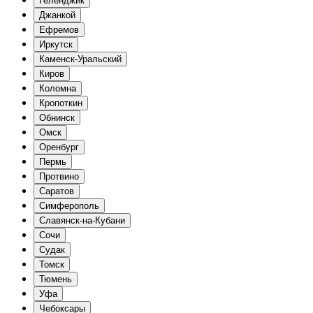
Геленджик
Джанкой
Ефремов
Иркутск
Каменск-Уральский
Киров
Коломна
Кропоткин
Обнинск
Омск
Оренбург
Пермь
Протвино
Саратов
Симферополь
Славянск-на-Кубани
Сочи
Судак
Томск
Тюмень
Уфа
Чебоксары