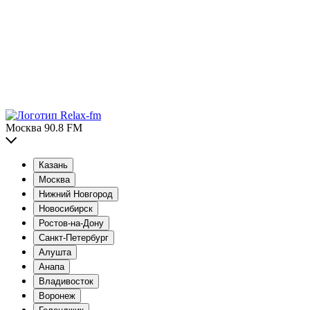
Москва 90.8 FM
Казань
Москва
Нижний Новгород
Новосибирск
Ростов-на-Дону
Санкт-Петербург
Алушта
Анапа
Владивосток
Воронеж