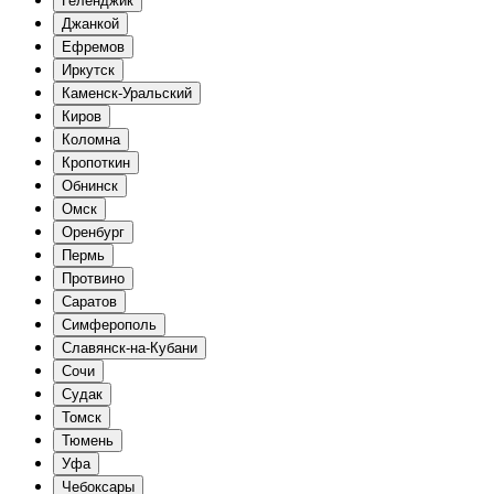
Геленджик
Джанкой
Ефремов
Иркутск
Каменск-Уральский
Киров
Коломна
Кропоткин
Обнинск
Омск
Оренбург
Пермь
Протвино
Саратов
Симферополь
Славянск-на-Кубани
Сочи
Судак
Томск
Тюмень
Уфа
Чебоксары