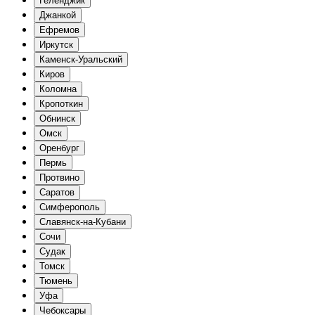
Геленджик
Джанкой
Ефремов
Иркутск
Каменск-Уральский
Киров
Коломна
Кропоткин
Обнинск
Омск
Оренбург
Пермь
Протвино
Саратов
Симферополь
Славянск-на-Кубани
Сочи
Судак
Томск
Тюмень
Уфа
Чебоксары