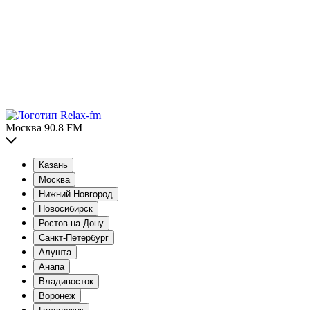
Москва 90.8 FM
Казань
Москва
Нижний Новгород
Новосибирск
Ростов-на-Дону
Санкт-Петербург
Алушта
Анапа
Владивосток
Воронеж