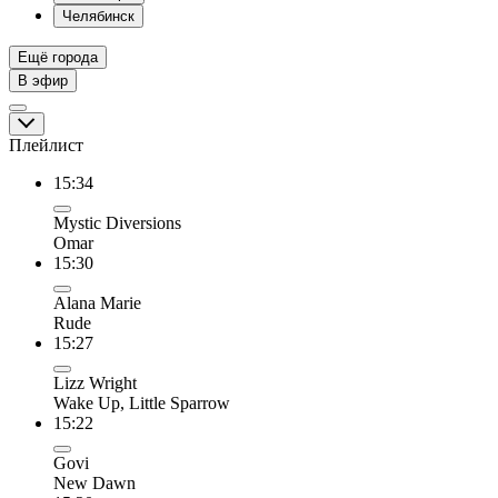
Челябинск
Ещё города
В эфир
Плейлист
15:34
Mystic Diversions
Omar
15:30
Alana Marie
Rude
15:27
Lizz Wright
Wake Up, Little Sparrow
15:22
Govi
New Dawn