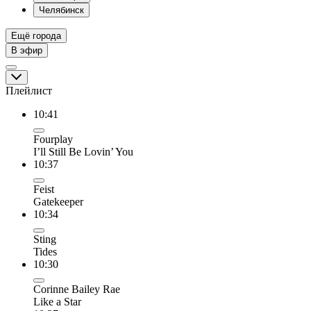
Челябинск
Ещё города
В эфир
Плейлист
10:41
Fourplay
I’ll Still Be Lovin’ You
10:37
Feist
Gatekeeper
10:34
Sting
Tides
10:30
Corinne Bailey Rae
Like a Star