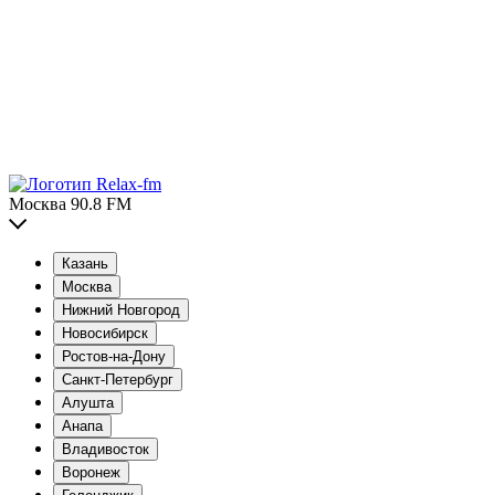
Москва 90.8 FM
Казань
Москва
Нижний Новгород
Новосибирск
Ростов-на-Дону
Санкт-Петербург
Алушта
Анапа
Владивосток
Воронеж