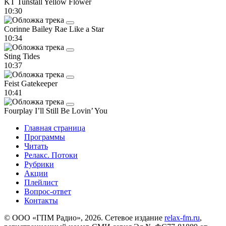
KT Tunstall
Yellow Flower
10:30
Corinne Bailey Rae
Like a Star
10:34
Sting
Tides
10:37
Feist
Gatekeeper
10:41
Fourplay
I’ll Still Be Lovin’ You
Главная страница
Программы
Читать
Релакс. Потоки
Рубрики
Акции
Плейлист
Вопрос-ответ
Контакты
© ООО «ГПМ Радио», 2026. Сетевое издание
relax-fm.ru
,