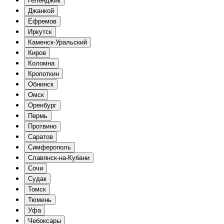
Геленджик
Джанкой
Ефремов
Иркутск
Каменск-Уральский
Киров
Коломна
Кропоткин
Обнинск
Омск
Оренбург
Пермь
Протвино
Саратов
Симферополь
Славянск-на-Кубани
Сочи
Судак
Томск
Тюмень
Уфа
Чебоксары