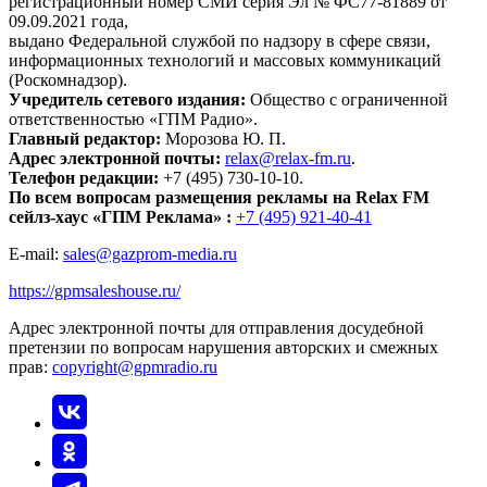
регистрационный номер СМИ серия Эл № ФС77-81889 от
09.09.2021 года,
выдано Федеральной службой по надзору в сфере связи,
информационных технологий и массовых коммуникаций
(Роскомнадзор).
Учредитель сетевого издания:
Общество с ограниченной
ответственностью «ГПМ Радио».
Главный редактор:
Морозова Ю. П.
Адрес электронной почты:
relax@relax-fm.ru
.
Телефон редакции:
+7 (495) 730-10-10.
По всем вопросам размещения рекламы на Relax FM
сейлз-хаус «ГПМ Реклама» :
+7 (495) 921-40-41
E-mail:
sales@gazprom-media.ru
https://gpmsaleshouse.ru/
Адрес электронной почты для отправления досудебной
претензии по вопросам нарушения авторских и смежных
прав:
copyright@gpmradio.ru