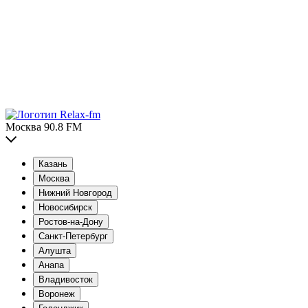
Москва 90.8 FM
Казань
Москва
Нижний Новгород
Новосибирск
Ростов-на-Дону
Санкт-Петербург
Алушта
Анапа
Владивосток
Воронеж