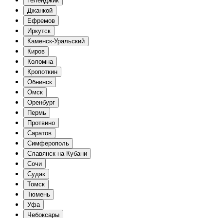
Геленджик
Джанкой
Ефремов
Иркутск
Каменск-Уральский
Киров
Коломна
Кропоткин
Обнинск
Омск
Оренбург
Пермь
Протвино
Саратов
Симферополь
Славянск-на-Кубани
Сочи
Судак
Томск
Тюмень
Уфа
Чебоксары