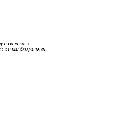
зу позитивных.
я с ними безграничен.