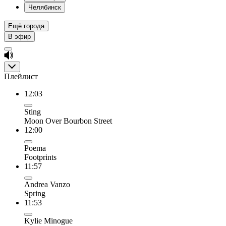
Челябинск
Ещё города
В эфир
Плейлист
12:03
Sting
Moon Over Bourbon Street
12:00
Poema
Footprints
11:57
Andrea Vanzo
Spring
11:53
Kylie Minogue