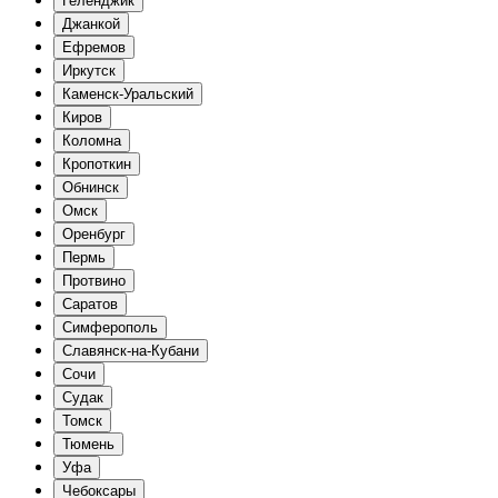
Геленджик
Джанкой
Ефремов
Иркутск
Каменск-Уральский
Киров
Коломна
Кропоткин
Обнинск
Омск
Оренбург
Пермь
Протвино
Саратов
Симферополь
Славянск-на-Кубани
Сочи
Судак
Томск
Тюмень
Уфа
Чебоксары