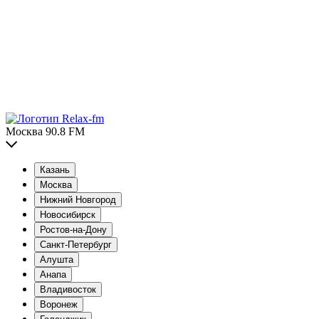
Москва 90.8 FM
Казань
Москва
Нижний Новгород
Новосибирск
Ростов-на-Дону
Санкт-Петербург
Алушта
Анапа
Владивосток
Воронеж