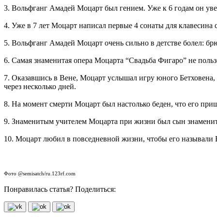
3. Вольфганг Амадей Моцарт был гением. Уже к 6 годам он уве
4. Уже в 7 лет Моцарт написал первые 4 сонаты для клавесина 
5. Вольфганг Амадей Моцарт очень сильно в детстве болел: б
6. Самая знаменитая опера Моцарта “Свадьба Фигаро” не польз
7. Оказавшись в Вене, Моцарт услышал игру юного Бетховена, 
через несколько дней.
8. На момент смерти Моцарт был настолько беден, что его пр
9. Знаменитым учителем Моцарта при жизни был сын знаменит
10. Моцарт любил в повседневной жизни, чтобы его называли В
Фото @semisatch/ru.123rf.com
Понравилась статья? Поделиться: