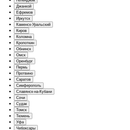
Геленджик
Джанкой
Ефремов
Иркутск
Каменск-Уральский
Киров
Коломна
Кропоткин
Обнинск
Омск
Оренбург
Пермь
Протвино
Саратов
Симферополь
Славянск-на-Кубани
Сочи
Судак
Томск
Тюмень
Уфа
Чебоксары