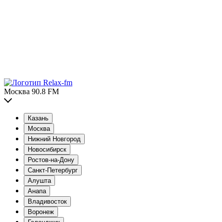
Москва 90.8 FM
Казань
Москва
Нижний Новгород
Новосибирск
Ростов-на-Дону
Санкт-Петербург
Алушта
Анапа
Владивосток
Воронеж