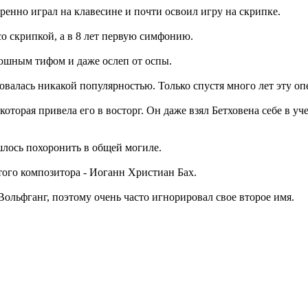
ренно играл на клавесине и почти освоил игру на скрипке.
со скрипкой, а в 8 лет первую симфонию.
рюшным тифом и даже ослеп от оспы.
овалась никакой популярностью. Только спустя много лет эту оп
которая привела его в восторг. Он даже взял Бетховена себе в 
ишлось похоронить в общей могиле.
ого композитора - Иоганн Христиан Бах.
ольфганг, поэтому очень часто игнорировал свое второе имя.