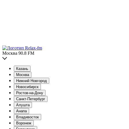
Москва 90.8 FM
Казань
Москва
Нижний Новгород
Новосибирск
Ростов-на-Дону
Санкт-Петербург
Алушта
Анапа
Владивосток
Воронеж