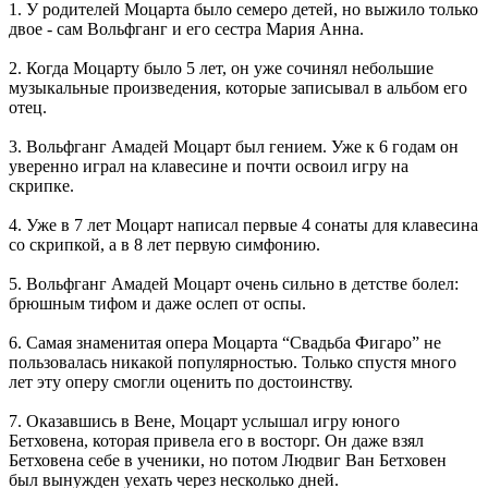
1. У родителей Моцарта было семеро детей, но выжило только
двое - сам Вольфганг и его сестра Мария Анна.
2. Когда Моцарту было 5 лет, он уже сочинял небольшие
музыкальные произведения, которые записывал в альбом его
отец.
3. Вольфганг Амадей Моцарт был гением. Уже к 6 годам он
уверенно играл на клавесине и почти освоил игру на
скрипке.
4. Уже в 7 лет Моцарт написал первые 4 сонаты для клавесина
со скрипкой, а в 8 лет первую симфонию.
5. Вольфганг Амадей Моцарт очень сильно в детстве болел:
брюшным тифом и даже ослеп от оспы.
6. Самая знаменитая опера Моцарта “Свадьба Фигаро” не
пользовалась никакой популярностью. Только спустя много
лет эту оперу смогли оценить по достоинству.
7. Оказавшись в Вене, Моцарт услышал игру юного
Бетховена, которая привела его в восторг. Он даже взял
Бетховена себе в ученики, но потом Людвиг Ван Бетховен
был вынужден уехать через несколько дней.