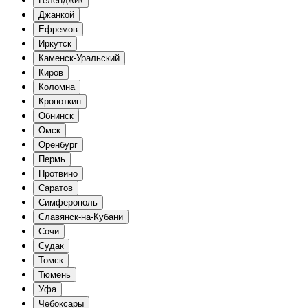
Геленджик
Джанкой
Ефремов
Иркутск
Каменск-Уральский
Киров
Коломна
Кропоткин
Обнинск
Омск
Оренбург
Пермь
Протвино
Саратов
Симферополь
Славянск-на-Кубани
Сочи
Судак
Томск
Тюмень
Уфа
Чебоксары