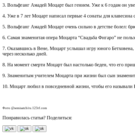
3. Вольфганг Амадей Моцарт был гением. Уже к 6 годам он уве
4. Уже в 7 лет Моцарт написал первые 4 сонаты для клавесина 
5. Вольфганг Амадей Моцарт очень сильно в детстве болел: б
6. Самая знаменитая опера Моцарта “Свадьба Фигаро” не польз
7. Оказавшись в Вене, Моцарт услышал игру юного Бетховена, 
через несколько дней.
8. На момент смерти Моцарт был настолько беден, что его пр
9. Знаменитым учителем Моцарта при жизни был сын знаменит
10. Моцарт любил в повседневной жизни, чтобы его называли В
Фото @semisatch/ru.123rf.com
Понравилась статья? Поделиться: