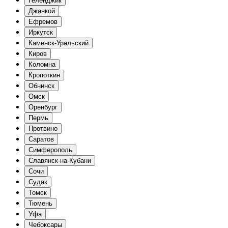
Геленджик
Джанкой
Ефремов
Иркутск
Каменск-Уральский
Киров
Коломна
Кропоткин
Обнинск
Омск
Оренбург
Пермь
Протвино
Саратов
Симферополь
Славянск-на-Кубани
Сочи
Судак
Томск
Тюмень
Уфа
Чебоксары