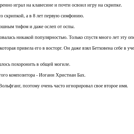
ренно играл на клавесине и почти освоил игру на скрипке.
со скрипкой, а в 8 лет первую симфонию.
рюшным тифом и даже ослеп от оспы.
овалась никакой популярностью. Только спустя много лет эту оп
которая привела его в восторг. Он даже взял Бетховена себе в 
ишлось похоронить в общей могиле.
ого композитора - Иоганн Христиан Бах.
ольфганг, поэтому очень часто игнорировал свое второе имя.