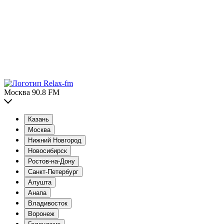
Москва 90.8 FM
Казань
Москва
Нижний Новгород
Новосибирск
Ростов-на-Дону
Санкт-Петербург
Алушта
Анапа
Владивосток
Воронеж