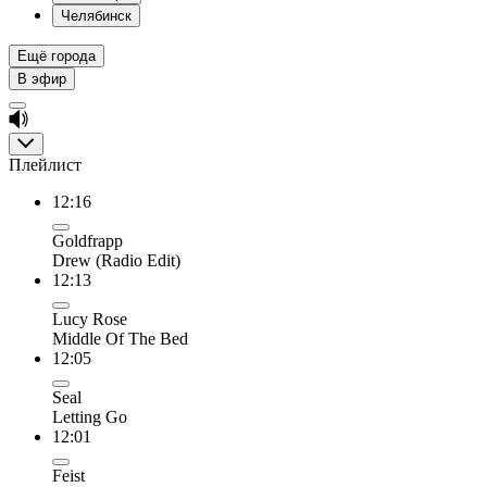
Челябинск
Ещё города
В эфир
Плейлист
12:16
Goldfrapp
Drew (Radio Edit)
12:13
Lucy Rose
Middle Of The Bed
12:05
Seal
Letting Go
12:01
Feist